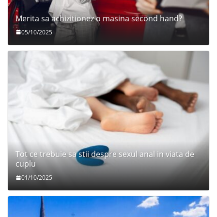
Merita sa achizitionez o masina second hand?
05/10/2025
Tot ce trebuie sa stii despre sexul anal in viata de
cuplu
01/10/2025