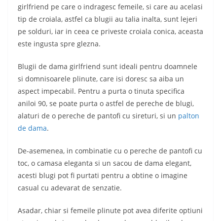
girlfriend pe care o indragesc femeile, si care au acelasi
tip de croiala, astfel ca blugii au talia inalta, sunt lejeri
pe solduri, iar in ceea ce priveste croiala conica, aceasta
este ingusta spre glezna.
Blugii de dama girlfriend sunt ideali pentru doamnele
si domnisoarele plinute, care isi doresc sa aiba un
aspect impecabil. Pentru a purta o tinuta specifica
aniloi 90, se poate purta o astfel de pereche de blugi,
alaturi de o pereche de pantofi cu sireturi, si un
palton
de dama
.
De-asemenea, in combinatie cu o pereche de pantofi cu
toc, o camasa eleganta si un sacou de dama elegant,
acesti blugi pot fi purtati pentru a obtine o imagine
casual cu adevarat de senzatie.
Asadar, chiar si femeile plinute pot avea diferite optiuni