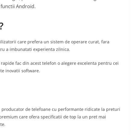
 functii Android.
?
ilizatorii care prefera un sistem de operare curat, fara
ru a imbunatati experienta zilnica.
e rapide fac din acest telefon o alegere excelenta pentru cei
te inovatii software.
ă,
VACANTE
e stiluri
Cele mai atractive orase
 se
europene pentru o
 producator de telefoane cu performante ridicate la preturi
vacanta
remium care ofera specificatii de top la un pret mai
te.
30/12/2025
yony