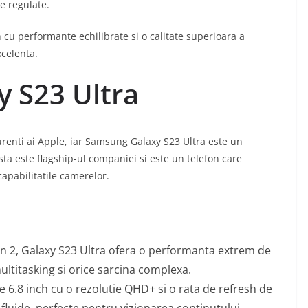
re regulate.
n cu performante echilibrate si o calitate superioara a
xcelenta.
 S23 Ultra
enti ai Apple, iar Samsung Galaxy S23 Ultra este un
ta este flagship-ul companiei si este un telefon care
capabilitatile camerelor.
n 2, Galaxy S23 Ultra ofera o performanta extrem de
ultitasking si orice sarcina complexa.
6.8 inch cu o rezolutie QHD+ si o rata de refresh de
 fluide, perfecte pentru vizionarea continutului