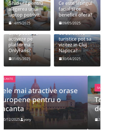
Ghid util pentru
Ce este liftingul
alegerea unui
facial si ce
laptop potrivit
beneficii ofera?
14/05/2025
09/05/2025
Cine poate sa
Ce obiective
activeze pe
turistice pot sa
platforma
vizitez in Cluj
OnlyFans?
Napoca?
01/05/2025
30/04/2025
FRUMUSETE
SANATATE
Tot ce 
Tot ce trebuie sa stii
despre
despre bolile copilariei
definit
26/12/2025
yony
09/12/2025