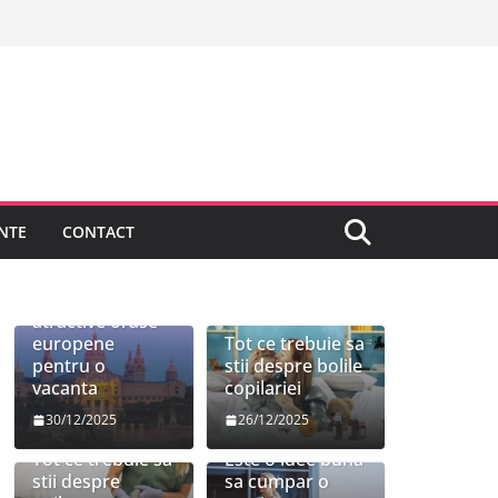
NTE
CONTACT
Cele mai
atractive orase
europene
Tot ce trebuie sa
pentru o
stii despre bolile
vacanta
copilariei
30/12/2025
26/12/2025
Tot ce trebuie sa
Este o idee buna
stii despre
sa cumpar o