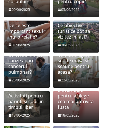
corpului?
pentru copii?
09/06/2025
05/06/2025
De ce este
Ce obiective
important sexul
turistice pot sa
intr-o relatie?
vizitez in Iasi?
01/06/2025
30/05/2025
Ce este si din ce
Cum sa aleg un
cauze apare
set de masa si
cancerul
scaune pentru
pulmonar?
acasa?
26/05/2025
22/05/2025
Sfaturi utile
Activitati pentru
pentru a alege
parinti si copii in
cea mai potrivita
timpul liber
fusta
18/05/2025
18/05/2025