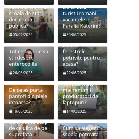
Este mai buna o
De ce aleg
scoala de stat
turistii romani
decat una
vacantele in
publica?
Paralia Katerini?
05/07/2025
30/06/2025
Cum sa aleg
usile si
Tot ce trebuie sa
ferestrele
stii despre
potrivite pentru
enterocolita
acasa?
26/06/2025
22/06/2025
Care sunt cei
De ce as purta
mai renumiti
pantofi din piele
producatori de
intoarsa?
laptopuri?
18/06/2025
14/06/2025
Cum pot sa scap
de celulita de pe
Cum sa alegem
suprafata
scoala potrivita