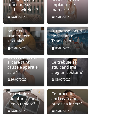
functioneaza
implanturile
castile wireless?
mamare?
14/08/2025
09/08/2025
Ce trebuie sa
stiu despre
Cele mai
bolile cu
frumoase locuri
transmitere
de vizitat in
sexuala?
Transilvania
01/08/2025
30/07/2025
Ce este sinuzita
si care sunt
Ce trebuie sa
cauzele aparitiei
stiu cand imi
sale?
aleg un costum?
26/07/2025
18/07/2025
Ce trebuie sa
Ce proceduri
stiu atunci cand
anti cearcane as
aleg o tableta?
putea sa incerc?
14/07/2025
09/07/2025