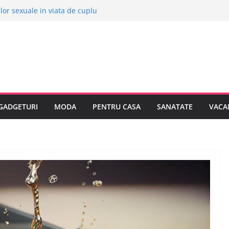
ilor sexuale in viata de cuplu
ive orase europene pentru o vacanta
 stii despre bolile copilariei
 stii despre epilarea definitiva
a sa cumpar o masina electrica?
GADGETURI
MODA
PENTRU CASA
SANATATE
VACA