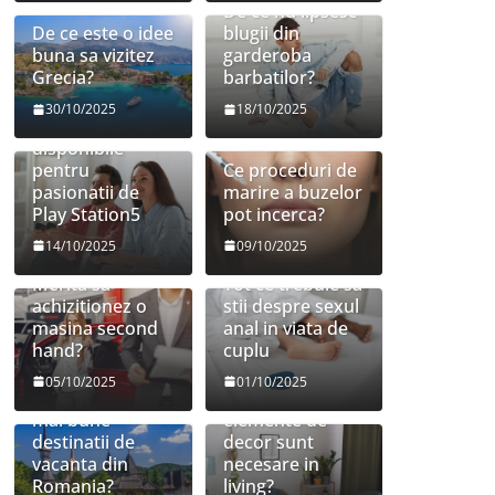
De ce nu lipsesc
De ce este o idee
blugii din
buna sa vizitez
garderoba
Grecia?
barbatilor?
30/10/2025
18/10/2025
Jocuri
disponibile
pentru
Ce proceduri de
pasionatii de
marire a buzelor
Play Station5
pot incerca?
14/10/2025
09/10/2025
Merita sa
Tot ce trebuie sa
achizitionez o
stii despre sexul
masina second
anal in viata de
hand?
cuplu
05/10/2025
01/10/2025
Care sunt cele
Ce mobilier si
mai bune
elemente de
destinatii de
decor sunt
vacanta din
necesare in
Romania?
living?