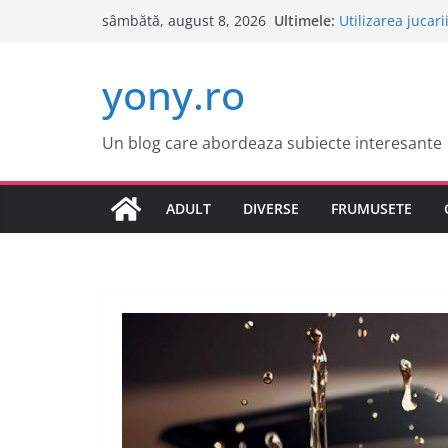
Sari
Ultimele:
Utilizarea jucari
sâmbătă, august 8, 2026
la
Cele mai atract
Tot ce trebuie sa
conținut
yony.ro
Tot ce trebuie sa
Este o idee bun
Un blog care abordeaza subiecte interesante
ADULT
DIVERSE
FRUMUSETE