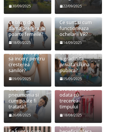
30/09/2025
22/09/2025
Ce blugi de
Ce sunt si cum
dama prefera sa
functioneaza
poarte femeile?
ochelarii VR?
18/09/2025
14/09/2025
Ce metode pot
Ce sa aleg dintre
sa incerc pentru
o gradinita
cresterea
privata si una
sanilor?
publica?
09/09/2025
05/09/2025
Ce este
Evolutia modei
pneumonia si
odata cu
cum poate fi
trecerea
tratata?
timpului
26/08/2025
18/08/2025
Ce sunt si ce
Ce sunt si cum
beneficii ofera