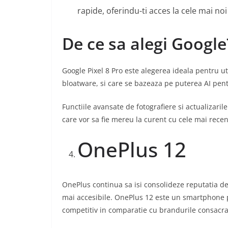
rapide, oferindu-ti acces la cele mai noi
De ce sa alegi Google
Google Pixel 8 Pro este alegerea ideala pentru ut
bloatware, si care se bazeaza pe puterea AI pent
Functiile avansate de fotografiere si actualizaril
care vor sa fie mereu la curent cu cele mai recen
PENTRU CASA
Ești o fire boem
OnePlus 12
visătoare? Află c
de amenajare ți
OnePlus continua sa isi consolideze reputatia de
potrivesc!
mai accesibile. OnePlus 12 este un smartphone p
competitiv in comparatie cu brandurile consacra
26/05/2023
yony