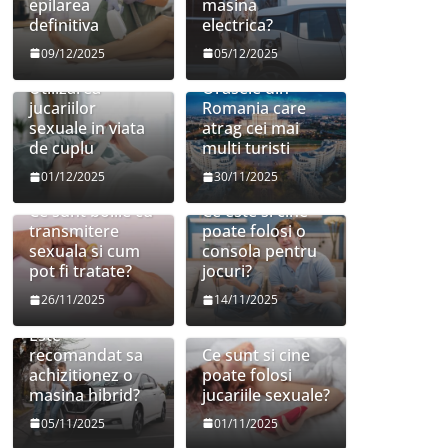
epilarea
masina
definitiva
electrica?
09/12/2025
05/12/2025
Utilizarea
Orasele din
jucariilor
Romania care
sexuale in viata
atrag cei mai
de cuplu
multi turisti
01/12/2025
30/11/2025
Ce sunt bolile cu
Ce este si cine
transmitere
poate folosi o
sexuala si cum
consola pentru
pot fi tratate?
jocuri?
26/11/2025
14/11/2025
Este
recomandat sa
Ce sunt si cine
achizitionez o
poate folosi
masina hibrid?
jucariile sexuale?
05/11/2025
01/11/2025