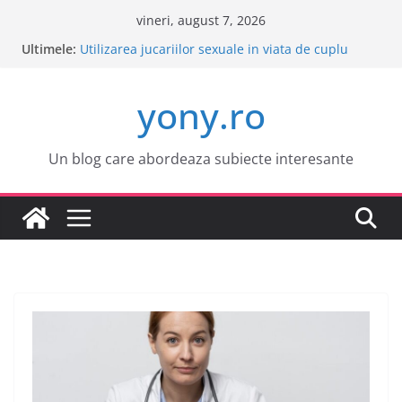
Sari
vineri, august 7, 2026
la
Ultimele:
Este o idee buna sa cumpar o masina electrica?
conținut
Utilizarea jucariilor sexuale in viata de cuplu
Cele mai atractive orase europene pentru o
yony.ro
vacanta
Tot ce trebuie sa stii despre bolile copilariei
Tot ce trebuie sa stii despre epilarea definitiva
Un blog care abordeaza subiecte interesante