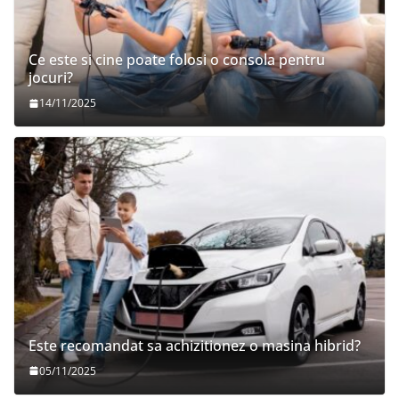
Ce este si cine poate folosi o consola pentru
jocuri?
14/11/2025
Este recomandat sa achizitionez o masina hibrid?
05/11/2025