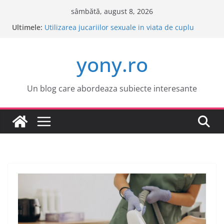
Sari
sâmbătă, august 8, 2026
la
Ultimele:
Este o idee buna sa cumpar o masina electrica?
conținut
Utilizarea jucariilor sexuale in viata de cuplu
Cele mai atractive orase europene pentru o
yony.ro
vacanta
Tot ce trebuie sa stii despre bolile copilariei
Tot ce trebuie sa stii despre epilarea definitiva
Un blog care abordeaza subiecte interesante