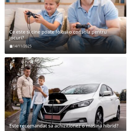
Ce este si cine poate folosi o consola pentru
jocuri?
14/11/2025
Este recomandat sa achizitionez o masina hibrid?