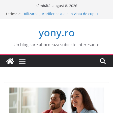
Sari
sâmbătă, august 8, 2026
la
Ultimele:
Este o idee buna sa cumpar o masina electrica?
conținut
Utilizarea jucariilor sexuale in viata de cuplu
Cele mai atractive orase europene pentru o
yony.ro
vacanta
Tot ce trebuie sa stii despre bolile copilariei
Tot ce trebuie sa stii despre epilarea definitiva
Un blog care abordeaza subiecte interesante