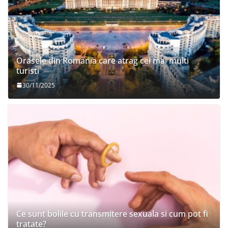
Orasele din Romania care atrag cei mai multi
turisti
30/11/2025
Ce sunt bolile cu transmitere sexuala si cum pot fi
tratate?