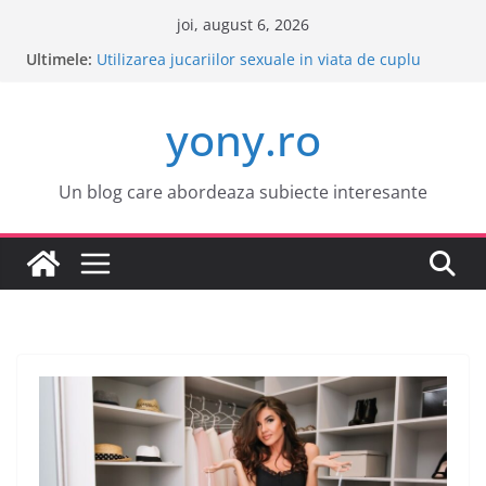
Sari
joi, august 6, 2026
la
Ultimele:
Este o idee buna sa cumpar o masina electrica?
conținut
Utilizarea jucariilor sexuale in viata de cuplu
Cele mai atractive orase europene pentru o
yony.ro
vacanta
Tot ce trebuie sa stii despre bolile copilariei
Tot ce trebuie sa stii despre epilarea definitiva
Un blog care abordeaza subiecte interesante