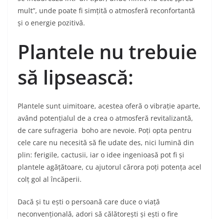
mult”, unde poate fi simțită o atmosferă reconfortantă
și o energie pozitivă.
Plantele nu trebuie
să lipsească:
Plantele sunt uimitoare, acestea oferă o vibrație aparte,
având potențialul de a crea o atmosferă revitalizantă,
de care sufrageria boho are nevoie. Poți opta pentru
cele care nu necesită să fie udate des, nici lumină din
plin: ferigile, cactusii, iar o idee ingenioasă pot fi și
plantele agățătoare, cu ajutorul cărora poți potența acel
colț gol al încăperii.
Dacă și tu ești o persoană care duce o viață
neconvențională, adori să călătorești și ești o fire