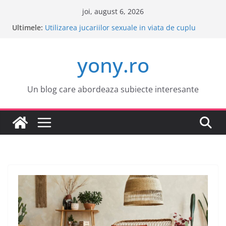
Sari
joi, august 6, 2026
la
Ultimele:
Este o idee buna sa cumpar o masina electrica?
conținut
Utilizarea jucariilor sexuale in viata de cuplu
Cele mai atractive orase europene pentru o
yony.ro
vacanta
Tot ce trebuie sa stii despre bolile copilariei
Tot ce trebuie sa stii despre epilarea definitiva
Un blog care abordeaza subiecte interesante