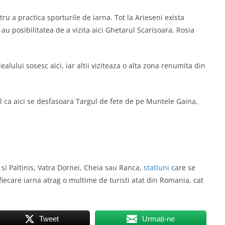
tru a practica sporturile de iarna. Tot la Arieseni exista
i au posibilitatea de a vizita aici Ghetarul Scarisoara, Rosia
alului sosesc aici, iar altii viziteaza o alta zona renumita din
l ca aici se desfasoara Targul de fete de pe Muntele Gaina,
 si Paltinis, Vatra Dornei, Cheia sau Ranca,
statiuni
care se
fiecare iarna atrag o multime de turisti atat din Romania, cat
Tweet
Urmați-ne