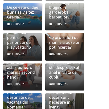
De ce nu lipsesc
De ce este o idee
blugii din
buna sa vizitez
garderoba
Grecia?
barbatilor?
30/10/2025
18/10/2025
Jocuri
disponibile
pentru
Ce proceduri de
pasionatii de
marire a buzelor
Play Station5
pot incerca?
14/10/2025
09/10/2025
Merita sa
Tot ce trebuie sa
achizitionez o
stii despre sexul
masina second
anal in viata de
hand?
cuplu
05/10/2025
01/10/2025
Care sunt cele
Ce mobilier si
mai bune
elemente de
destinatii de
decor sunt
vacanta din
necesare in
Romania?
living?