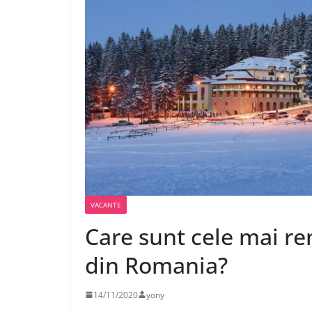
VACANTE
Care sunt cele mai r
din Romania?
14/11/2020
yony