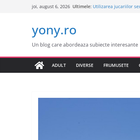
Sari
Ultimele:
Utilizarea jucariilor s
joi, august 6, 2026
la
Cele mai atractive or
Tot ce trebuie sa stii d
conținut
yony.ro
Tot ce trebuie sa stii 
Este o idee buna sa c
Un blog care abordeaza subiecte interesante
ADULT
DIVERSE
FRUMUSETE