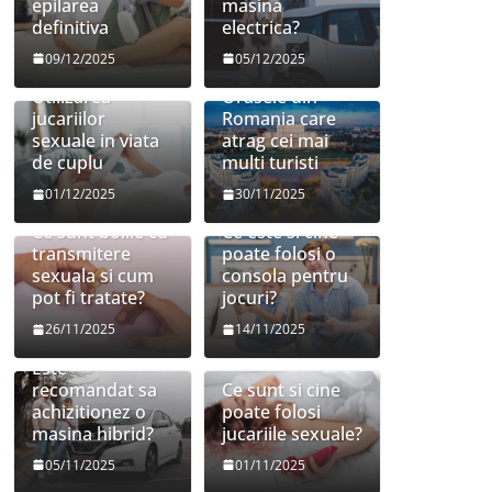
epilarea
masina
definitiva
electrica?
09/12/2025
05/12/2025
Utilizarea
Orasele din
jucariilor
Romania care
sexuale in viata
atrag cei mai
de cuplu
multi turisti
01/12/2025
30/11/2025
Ce sunt bolile cu
Ce este si cine
transmitere
poate folosi o
sexuala si cum
consola pentru
pot fi tratate?
jocuri?
26/11/2025
14/11/2025
Este
recomandat sa
Ce sunt si cine
achizitionez o
poate folosi
masina hibrid?
jucariile sexuale?
05/11/2025
01/11/2025