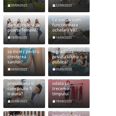
30/09/2025
22/09/2025
Ce blugi de
Ce sunt si cum
dama prefera sa
functioneaza
poarte femeile?
ochelarii VR?
18/09/2025
14/09/2025
Ce metode pot
Ce sa aleg dintre
sa incerc pentru
o gradinita
cresterea
privata si una
sanilor?
publica?
09/09/2025
05/09/2025
Ce este
Evolutia modei
pneumonia si
odata cu
cum poate fi
trecerea
tratata?
timpului
26/08/2025
18/08/2025
Ce sunt si ce
Ce sunt si cum
beneficii ofera