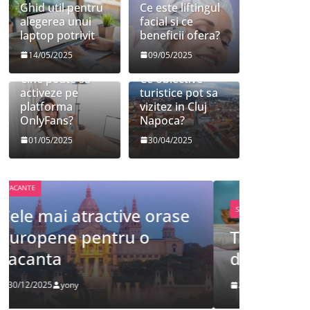
Ghid util pentru
Ce este liftingul
alegerea unui
facial si ce
laptop potrivit
beneficii ofera?
14/05/2025
09/05/2025
Cine poate sa
Ce obiective
activeze pe
turistice pot sa
platforma
vizitez in Cluj
OnlyFans?
Napoca?
01/05/2025
30/04/2025
FRUMUSETE
SANATATE
Tot ce 
Tot ce trebuie sa stii
despre
despre bolile copilariei
definit
26/12/2025
yony
09/12/2025