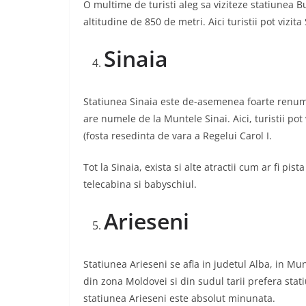
O multime de turisti aleg sa viziteze statiunea Bu
altitudine de 850 de metri. Aici turistii pot vizit
Sinaia
Statiunea Sinaia este de-asemenea foarte renumit
are numele de la Muntele Sinai. Aici, turistii po
(fosta resedinta de vara a Regelui Carol I.
Tot la Sinaia, exista si alte atractii cum ar fi pis
telecabina si babyschiul.
Arieseni
Statiunea Arieseni se afla in judetul Alba, in Munt
din zona Moldovei si din sudul tarii prefera stat
statiunea Arieseni este absolut minunata.