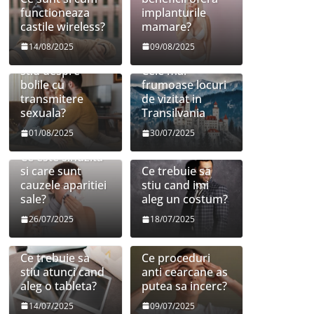
functioneaza
implanturile
castile wireless?
mamare?
14/08/2025
09/08/2025
Ce trebuie sa
stiu despre
Cele mai
bolile cu
frumoase locuri
transmitere
de vizitat in
sexuala?
Transilvania
01/08/2025
30/07/2025
Ce este sinuzita
si care sunt
Ce trebuie sa
cauzele aparitiei
stiu cand imi
sale?
aleg un costum?
26/07/2025
18/07/2025
Ce trebuie sa
Ce proceduri
stiu atunci cand
anti cearcane as
aleg o tableta?
putea sa incerc?
14/07/2025
09/07/2025