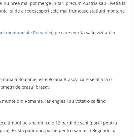
ei nu prea mai pot merge in tari precum Austria sau Elvetia la
mania, si de a redescoperi cele mai frumoase statiuni montane
iuni montane ale Romaniei
, pe care merita sa le vizitati in
ntana a Romaniei este Poiana Brasov, care se afla la o
ilometri de orasul brasov.
 munte din Romania, iar englezii au votat-o ca fiind
rece timpul pe una din cele 12 partii de schi (partii pentru
pica). Exista patinuar, partie pentru sanius, telegondola,