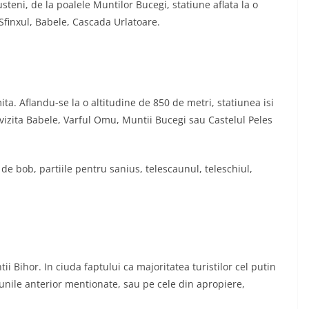
steni, de la poalele Muntilor Bucegi, statiune aflata la o
a Sfinxul, Babele, Cascada Urlatoare.
a. Aflandu-se la o altitudine de 850 de metri, statiunea isi
t vizita Babele, Varful Omu, Muntii Bucegi sau Castelul Peles
ta de bob, partiile pentru sanius, telescaunul, teleschiul,
ii Bihor. In ciuda faptului ca majoritatea turistilor cel putin
iunile anterior mentionate, sau pe cele din apropiere,