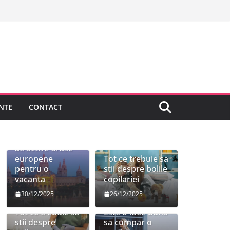
NTE
CONTACT
Cele mai
atractive orase
europene
Tot ce trebuie sa
pentru o
stii despre bolile
vacanta
copilariei
30/12/2025
26/12/2025
Tot ce trebuie sa
Este o idee buna
stii despre
sa cumpar o