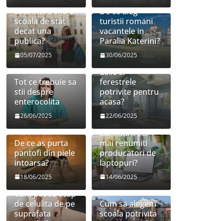
Este mai buna o
De ce aleg
scoala de stat
turistii romani
decat una
vacantele in
publica?
Paralia Katerini?
05/07/2025
30/06/2025
Cum sa aleg
usile si
Tot ce trebuie sa
ferestrele
stii despre
potrivite pentru
enterocolita
acasa?
26/06/2025
22/06/2025
Care sunt cei
De ce as purta
mai renumiti
pantofi din piele
producatori de
intoarsa?
laptopuri?
18/06/2025
14/06/2025
Cum pot sa scap
de celulita de pe
Cum sa alegem
suprafata
scoala potrivita