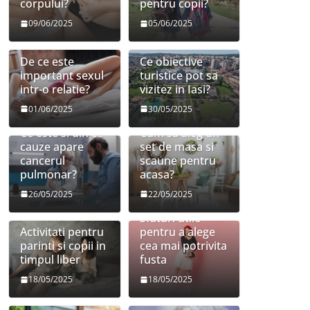
corpului?
pentru copii?
09/06/2025
05/06/2025
De ce este
Ce obiective
important sexul
turistice pot sa
intr-o relatie?
vizitez in Iasi?
01/06/2025
30/05/2025
Ce este si din ce
Cum sa aleg un
cauze apare
set de masa si
cancerul
scaune pentru
pulmonar?
acasa?
26/05/2025
22/05/2025
Sfaturi utile
Activitati pentru
pentru a alege
parinti si copii in
cea mai potrivita
timpul liber
fusta
18/05/2025
18/05/2025