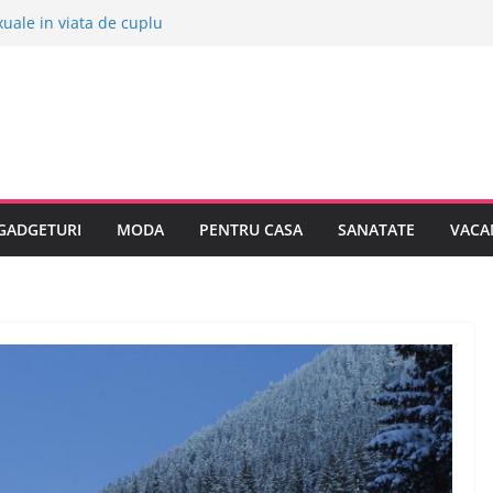
exuale in viata de cuplu
ase europene pentru o vacanta
espre bolile copilariei
despre epilarea definitiva
umpar o masina electrica?
GADGETURI
MODA
PENTRU CASA
SANATATE
VACA