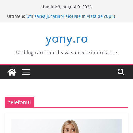
Sari
duminică, august 9, 2026
la
Ultimele:
Este o idee buna sa cumpar o masina electrica?
conținut
Utilizarea jucariilor sexuale in viata de cuplu
Cele mai atractive orase europene pentru o
yony.ro
vacanta
Tot ce trebuie sa stii despre bolile copilariei
Tot ce trebuie sa stii despre epilarea definitiva
Un blog care abordeaza subiecte interesante
telefonul