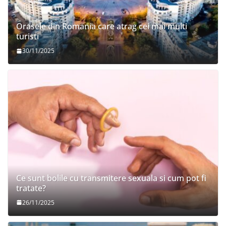
Orasele din Romania care atrag cei mai multi
turisti
30/11/2025
Ce sunt bolile cu transmitere sexuala si cum pot fi
tratate?
26/11/2025