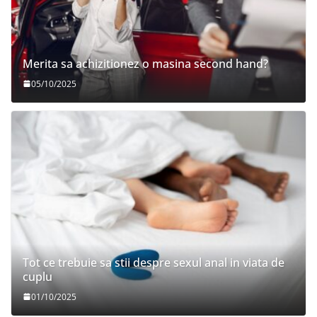
Merita sa achizitionez o masina second hand?
05/10/2025
Tot ce trebuie sa stii despre sexul anal in viata de
cuplu
01/10/2025