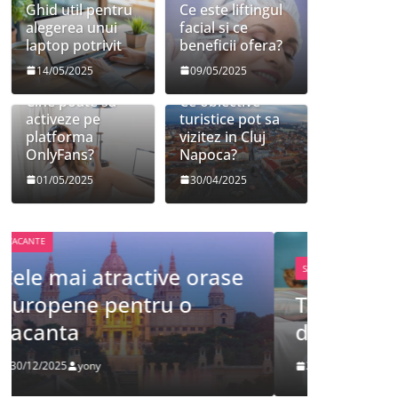
Ghid util pentru
Ce este liftingul
alegerea unui
facial si ce
laptop potrivit
beneficii ofera?
14/05/2025
09/05/2025
Cine poate sa
Ce obiective
activeze pe
turistice pot sa
platforma
vizitez in Cluj
OnlyFans?
Napoca?
01/05/2025
30/04/2025
FRUMUSETE
SANATATE
Tot ce 
Tot ce trebuie sa stii
despre
despre bolile copilariei
definit
26/12/2025
yony
09/12/2025