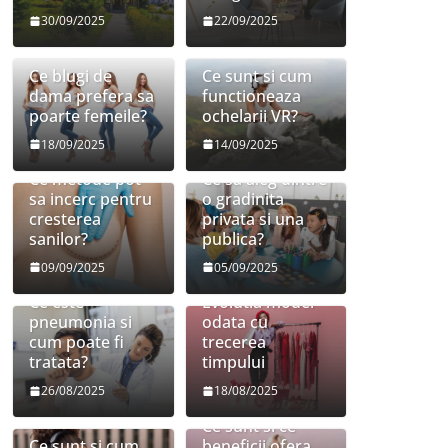
30/09/2025
22/09/2025
Ce blugi de
Ce sunt si cum
dama prefera sa
functioneaza
poarte femeile?
ochelarii VR?
18/09/2025
14/09/2025
Ce metode pot
Ce sa aleg dintre
sa incerc pentru
o gradinita
cresterea
privata si una
sanilor?
publica?
09/09/2025
05/09/2025
Ce este
Evolutia modei
pneumonia si
odata cu
cum poate fi
trecerea
tratata?
timpului
26/08/2025
18/08/2025
Ce sunt si ce
Ce sunt si cum
beneficii ofera