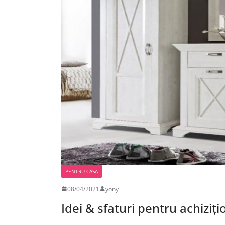
PENTRU CASA
08/04/2021
yony
Idei & sfaturi pentru achiziț