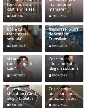
functioneaza
implanturile
castile wireless?
mamare?
14/08/2025
09/08/2025
Ce trebuie sa
stiu despre
Cele mai
bolile cu
frumoase locuri
transmitere
de vizitat in
sexuala?
Transilvania
01/08/2025
30/07/2025
Ce este sinuzita
si care sunt
Ce trebuie sa
cauzele aparitiei
stiu cand imi
sale?
aleg un costum?
26/07/2025
18/07/2025
Ce trebuie sa
Ce proceduri
stiu atunci cand
anti cearcane as
aleg o tableta?
putea sa incerc?
14/07/2025
09/07/2025