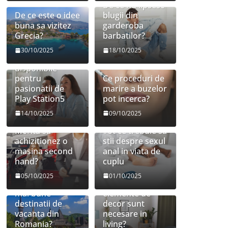
De ce nu lipsesc
De ce este o idee
blugii din
buna sa vizitez
garderoba
Grecia?
barbatilor?
30/10/2025
18/10/2025
Jocuri
disponibile
pentru
Ce proceduri de
pasionatii de
marire a buzelor
Play Station5
pot incerca?
14/10/2025
09/10/2025
Merita sa
Tot ce trebuie sa
achizitionez o
stii despre sexul
masina second
anal in viata de
hand?
cuplu
05/10/2025
01/10/2025
Care sunt cele
Ce mobilier si
mai bune
elemente de
destinatii de
decor sunt
vacanta din
necesare in
Romania?
living?