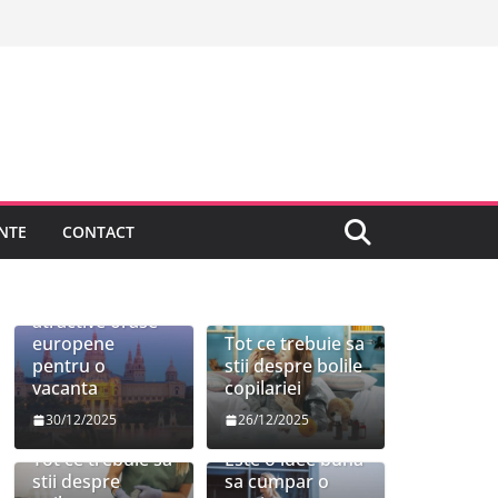
NTE
CONTACT
Cele mai
atractive orase
europene
Tot ce trebuie sa
pentru o
stii despre bolile
vacanta
copilariei
30/12/2025
26/12/2025
Tot ce trebuie sa
Este o idee buna
stii despre
sa cumpar o