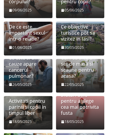
corpului?
pentru copii?
09/06/2025
05/06/2025
De ce este
Ce obiective
important sexul
turistice pot sa
intr-o relatie?
vizitez in Iasi?
01/06/2025
30/05/2025
Ce este si din ce
Cum sa aleg un
cauze apare
set de masa si
cancerul
scaune pentru
pulmonar?
acasa?
26/05/2025
22/05/2025
Sfaturi utile
Activitati pentru
pentru a alege
parinti si copii in
cea mai potrivita
timpul liber
fusta
18/05/2025
18/05/2025