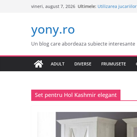
Sari
Ultimele:
Utilizarea jucariilo
vineri, august 7, 2026
la
Cele mai atractive
Tot ce trebuie sa st
conținut
yony.ro
Tot ce trebuie sa st
Este o idee buna s
Un blog care abordeaza subiecte interesante
ADULT
DIVERSE
FRUMUSETE
Set pentru Hol Kashmir elegant