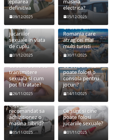
epilarea
masina
definitiva
electrica?
09/12/2025
05/12/2025
Utilizarea
Orasele din
jucariilor
Romania care
sexuale in viata
atrag cei mai
de cuplu
multi turisti
01/12/2025
30/11/2025
Ce sunt bolile cu
Ce este si cine
transmitere
poate folosi o
sexuala si cum
consola pentru
pot fi tratate?
jocuri?
26/11/2025
14/11/2025
Este
recomandat sa
Ce sunt si cine
achizitionez o
poate folosi
masina hibrid?
jucariile sexuale?
05/11/2025
01/11/2025