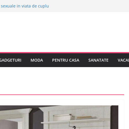
r sexuale in viata de cuplu
 orase europene pentru o vacanta
ii despre bolile copilariei
ii despre epilarea definitiva
a cumpar o masina electrica?
GADGETURI
MODA
PENTRU CASA
SANATATE
VACA