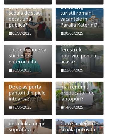
Este mai buna o
De ce aleg
scoala de stat
turistii romani
decat una
vacantele in
publica?
Paralia Katerini?
05/07/2025
30/06/2025
Cum sa aleg
usile si
Tot ce trebuie sa
ferestrele
stii despre
potrivite pentru
enterocolita
acasa?
26/06/2025
22/06/2025
Care sunt cei
De ce as purta
mai renumiti
pantofi din piele
producatori de
intoarsa?
laptopuri?
18/06/2025
14/06/2025
Cum pot sa scap
de celulita de pe
Cum sa alegem
suprafata
scoala potrivita