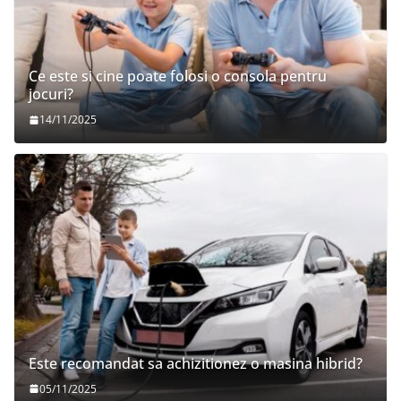
Ce este si cine poate folosi o consola pentru
jocuri?
14/11/2025
Este recomandat sa achizitionez o masina hibrid?
05/11/2025