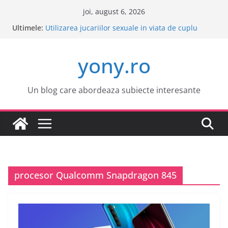
Sari
joi, august 6, 2026
la
Ultimele:
Este o idee buna sa cumpar o masina electrica?
conținut
Utilizarea jucariilor sexuale in viata de cuplu
Cele mai atractive orase europene pentru o
yony.ro
vacanta
Tot ce trebuie sa stii despre bolile copilariei
Tot ce trebuie sa stii despre epilarea definitiva
Un blog care abordeaza subiecte interesante
procesor Qualcomm Snapdragon 845