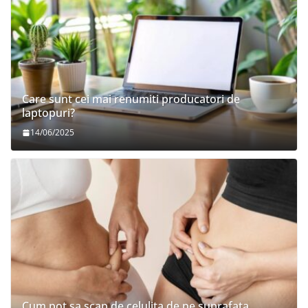
Care sunt cei mai renumiti producatori de
laptopuri?
14/06/2025
Cum pot sa scap de celulita de pe suprafata