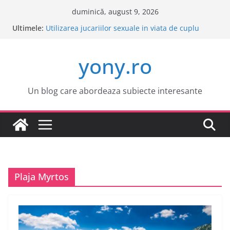
Sari
duminică, august 9, 2026
la
Ultimele:
Este o idee buna sa cumpar o masina electrica?
conținut
Utilizarea jucariilor sexuale in viata de cuplu
Cele mai atractive orase europene pentru o
yony.ro
vacanta
Tot ce trebuie sa stii despre bolile copilariei
Tot ce trebuie sa stii despre epilarea definitiva
Un blog care abordeaza subiecte interesante
Plaja Myrtos