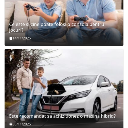
Ce este si cine poate folosi o consola pentru
jocuri?
14/11/2025
Este recomandat sa achizitionez o masina hibrid?
05/11/2025