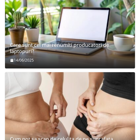
Care sunt cei mai renumiti producatori de
laptopuri?
14/06/2025
Cum pot sa scap de celulita de pe suprafata