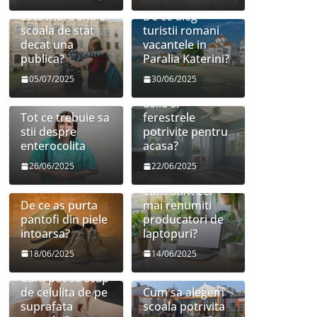
Este mai buna o
De ce aleg
scoala de stat
turistii romani
decat una
vacantele in
publica?
Paralia Katerini?
05/07/2025
30/06/2025
Cum sa aleg
usile si
Tot ce trebuie sa
ferestrele
stii despre
potrivite pentru
enterocolita
acasa?
26/06/2025
22/06/2025
Care sunt cei
De ce as purta
mai renumiti
pantofi din piele
producatori de
intoarsa?
laptopuri?
18/06/2025
14/06/2025
Cum pot sa scap
de celulita de pe
Cum sa alegem
suprafata
scoala potrivita