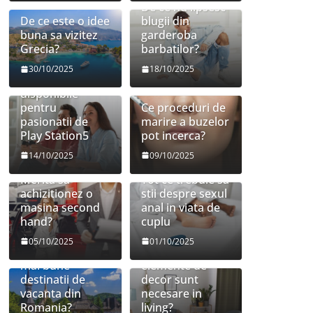
De ce nu lipsesc
De ce este o idee
blugii din
buna sa vizitez
garderoba
Grecia?
barbatilor?
30/10/2025
18/10/2025
Jocuri
disponibile
pentru
Ce proceduri de
pasionatii de
marire a buzelor
Play Station5
pot incerca?
14/10/2025
09/10/2025
Merita sa
Tot ce trebuie sa
achizitionez o
stii despre sexul
masina second
anal in viata de
hand?
cuplu
05/10/2025
01/10/2025
Care sunt cele
Ce mobilier si
mai bune
elemente de
destinatii de
decor sunt
vacanta din
necesare in
Romania?
living?