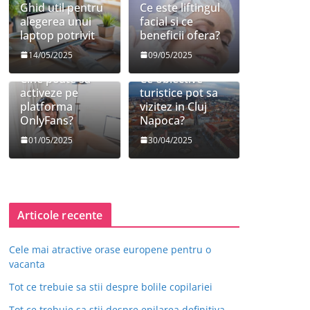
Ghid util pentru
Ce este liftingul
alegerea unui
facial si ce
laptop potrivit
beneficii ofera?
14/05/2025
09/05/2025
Cine poate sa
Ce obiective
activeze pe
turistice pot sa
platforma
vizitez in Cluj
OnlyFans?
Napoca?
01/05/2025
30/04/2025
Articole recente
Cele mai atractive orase europene pentru o
vacanta
Tot ce trebuie sa stii despre bolile copilariei
Tot ce trebuie sa stii despre epilarea definitiva