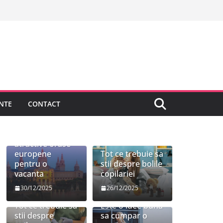
NTE
CONTACT
Cele mai
atractive orase
europene
Tot ce trebuie sa
pentru o
stii despre bolile
vacanta
copilariei
30/12/2025
26/12/2025
Tot ce trebuie sa
Este o idee buna
stii despre
sa cumpar o