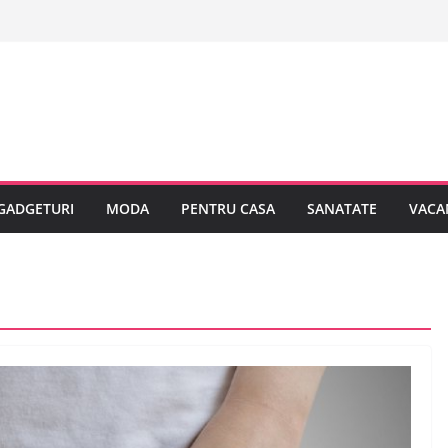
GADGETURI
MODA
PENTRU CASA
SANATATE
VACA