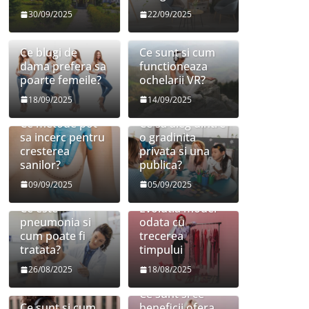
30/09/2025
22/09/2025
Ce blugi de
Ce sunt si cum
dama prefera sa
functioneaza
poarte femeile?
ochelarii VR?
18/09/2025
14/09/2025
Ce metode pot
Ce sa aleg dintre
sa incerc pentru
o gradinita
cresterea
privata si una
sanilor?
publica?
09/09/2025
05/09/2025
Ce este
Evolutia modei
pneumonia si
odata cu
cum poate fi
trecerea
tratata?
timpului
26/08/2025
18/08/2025
Ce sunt si ce
Ce sunt si cum
beneficii ofera