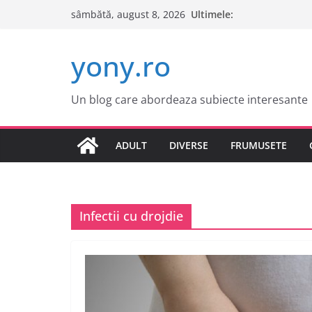
Sari
Ultimele:
sâmbătă, august 8, 2026
la
conținut
yony.ro
Un blog care abordeaza subiecte interesante
ADULT
DIVERSE
FRUMUSETE
Infectii cu drojdie