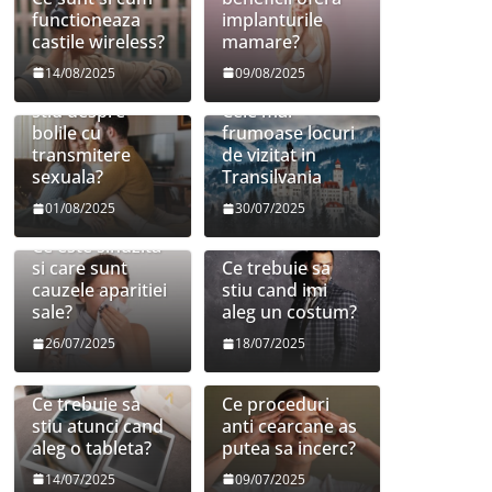
functioneaza
implanturile
castile wireless?
mamare?
14/08/2025
09/08/2025
Ce trebuie sa
stiu despre
Cele mai
bolile cu
frumoase locuri
transmitere
de vizitat in
sexuala?
Transilvania
01/08/2025
30/07/2025
Ce este sinuzita
si care sunt
Ce trebuie sa
cauzele aparitiei
stiu cand imi
sale?
aleg un costum?
26/07/2025
18/07/2025
Ce trebuie sa
Ce proceduri
stiu atunci cand
anti cearcane as
aleg o tableta?
putea sa incerc?
14/07/2025
09/07/2025