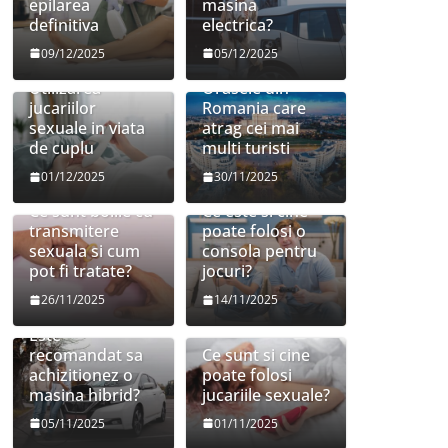
epilarea
masina
definitiva
electrica?
09/12/2025
05/12/2025
Utilizarea
Orasele din
jucariilor
Romania care
sexuale in viata
atrag cei mai
de cuplu
multi turisti
01/12/2025
30/11/2025
Ce sunt bolile cu
Ce este si cine
transmitere
poate folosi o
sexuala si cum
consola pentru
pot fi tratate?
jocuri?
26/11/2025
14/11/2025
Este
recomandat sa
Ce sunt si cine
achizitionez o
poate folosi
masina hibrid?
jucariile sexuale?
05/11/2025
01/11/2025