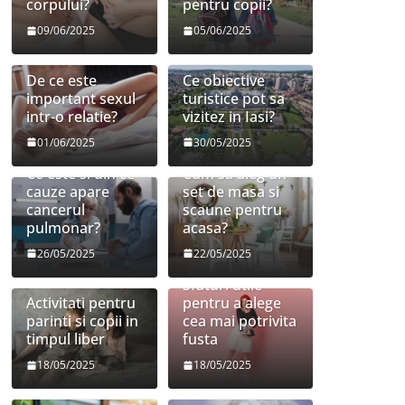
corpului?
pentru copii?
09/06/2025
05/06/2025
De ce este
Ce obiective
important sexul
turistice pot sa
intr-o relatie?
vizitez in Iasi?
01/06/2025
30/05/2025
Ce este si din ce
Cum sa aleg un
cauze apare
set de masa si
cancerul
scaune pentru
pulmonar?
acasa?
26/05/2025
22/05/2025
Sfaturi utile
Activitati pentru
pentru a alege
parinti si copii in
cea mai potrivita
timpul liber
fusta
18/05/2025
18/05/2025