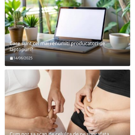
Care sunt cei mai renumiti producatori de
laptopuri?
14/06/2025
Cum pot sa scap de celulita de pe suprafata