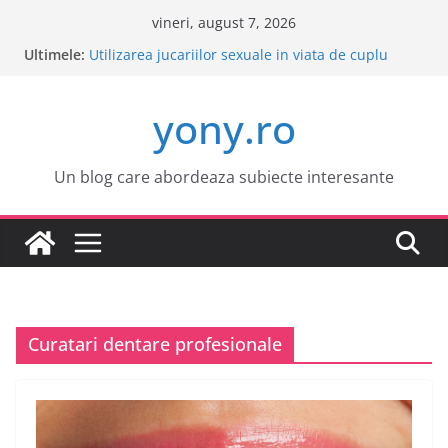
Sari
vineri, august 7, 2026
la
Ultimele:
Este o idee buna sa cumpar o masina electrica?
conținut
Utilizarea jucariilor sexuale in viata de cuplu
Cele mai atractive orase europene pentru o
yony.ro
vacanta
Tot ce trebuie sa stii despre bolile copilariei
Tot ce trebuie sa stii despre epilarea definitiva
Un blog care abordeaza subiecte interesante
Curatari dentare profesionale