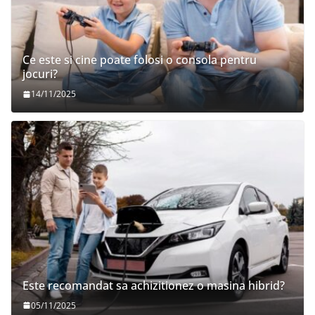
Ce este si cine poate folosi o consola pentru
jocuri?
14/11/2025
Este recomandat sa achizitionez o masina hibrid?
05/11/2025