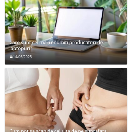
Care sunt cei mai renumiti producatori de
laptopuri?
14/06/2025
Cum pot sa scap de celulita de pe suprafata