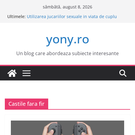
Sari
sâmbătă, august 8, 2026
la
Ultimele:
Este o idee buna sa cumpar o masina electrica?
conținut
Utilizarea jucariilor sexuale in viata de cuplu
Cele mai atractive orase europene pentru o
yony.ro
vacanta
Tot ce trebuie sa stii despre bolile copilariei
Tot ce trebuie sa stii despre epilarea definitiva
Un blog care abordeaza subiecte interesante
Castile fara fir