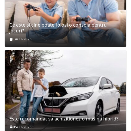
Ce este si cine poate folosi o consola pentru
jocuri?
14/11/2025
Este recomandat sa achizitionez o masina hibrid?
05/11/2025