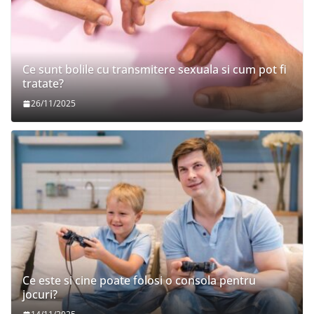
Ce sunt bolile cu transmitere sexuala si cum pot fi
tratate?
26/11/2025
Ce este si cine poate folosi o consola pentru
jocuri?