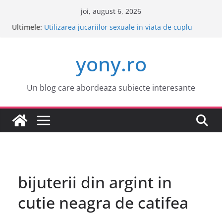
Sari
joi, august 6, 2026
la
Ultimele:
Este o idee buna sa cumpar o masina electrica?
conținut
Utilizarea jucariilor sexuale in viata de cuplu
Cele mai atractive orase europene pentru o
yony.ro
vacanta
Tot ce trebuie sa stii despre bolile copilariei
Tot ce trebuie sa stii despre epilarea definitiva
Un blog care abordeaza subiecte interesante
bijuterii din argint in
cutie neagra de catifea