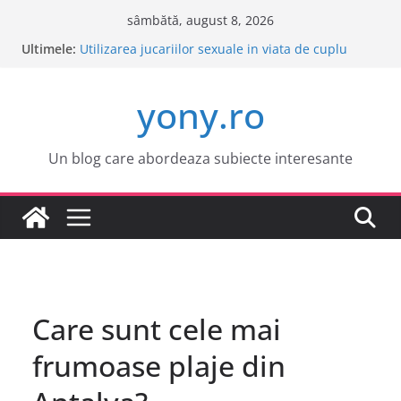
Sari
sâmbătă, august 8, 2026
la
Ultimele:
Este o idee buna sa cumpar o masina electrica?
conținut
Utilizarea jucariilor sexuale in viata de cuplu
Cele mai atractive orase europene pentru o
yony.ro
vacanta
Tot ce trebuie sa stii despre bolile copilariei
Tot ce trebuie sa stii despre epilarea definitiva
Un blog care abordeaza subiecte interesante
Care sunt cele mai
frumoase plaje din