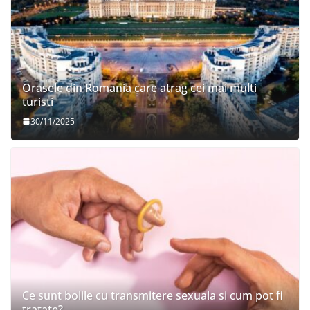
Orasele din Romania care atrag cei mai multi
turisti
30/11/2025
Ce sunt bolile cu transmitere sexuala si cum pot fi
tratate?