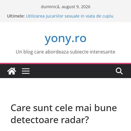
Sari
duminică, august 9, 2026
la
Ultimele:
Este o idee buna sa cumpar o masina electrica?
conținut
Utilizarea jucariilor sexuale in viata de cuplu
Cele mai atractive orase europene pentru o
yony.ro
vacanta
Tot ce trebuie sa stii despre bolile copilariei
Tot ce trebuie sa stii despre epilarea definitiva
Un blog care abordeaza subiecte interesante
Care sunt cele mai bune
detectoare radar?