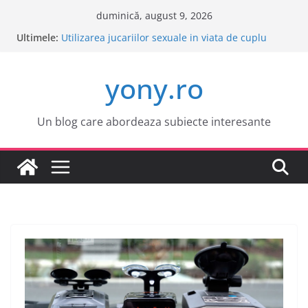
Sari
duminică, august 9, 2026
la
Ultimele:
Este o idee buna sa cumpar o masina electrica?
conținut
Utilizarea jucariilor sexuale in viata de cuplu
Cele mai atractive orase europene pentru o
yony.ro
vacanta
Tot ce trebuie sa stii despre bolile copilariei
Tot ce trebuie sa stii despre epilarea definitiva
Un blog care abordeaza subiecte interesante