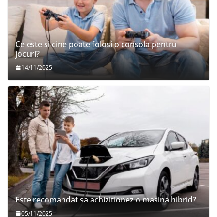
Ce este si cine poate folosi o consola pentru
jocuri?
14/11/2025
Este recomandat sa achizitionez o masina hibrid?
05/11/2025