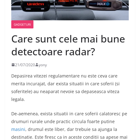
GADGETURI
Care sunt cele mai bune
detectoare radar?
21/07/2020
yony
Depasirea vitezei regulamentare nu este ceva care
merita incurajat, dar exista situatii in care soferii (si
soferitele) au neaparat nevoie sa depaseasca viteza
legala.
De-aemenea, exista situatii in care soferii calatoresc pe
drumuri rurale unde practic circula foarte putine
masini
, drumul este liber, dar trebuie sa ajunga la
destinatie. Este firesc ca in aceste conditii sa apese mai