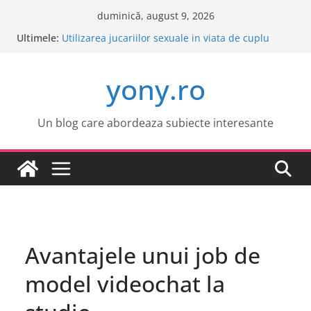
Sari
duminică, august 9, 2026
la
Ultimele:
Este o idee buna sa cumpar o masina electrica?
conținut
Utilizarea jucariilor sexuale in viata de cuplu
Cele mai atractive orase europene pentru o
yony.ro
vacanta
Tot ce trebuie sa stii despre bolile copilariei
Tot ce trebuie sa stii despre epilarea definitiva
Un blog care abordeaza subiecte interesante
Avantajele unui job de
model videochat la