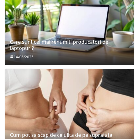
Care sunt cei mai renumiti producatori de
laptopuri?
14/06/2025
Cum pot sa scap de celulita de pe suprafata