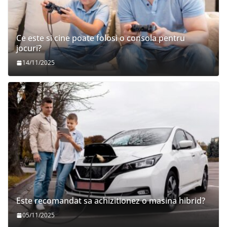
Ce este si cine poate folosi o consola pentru
jocuri?
14/11/2025
Este recomandat sa achizitionez o masina hibrid?
05/11/2025