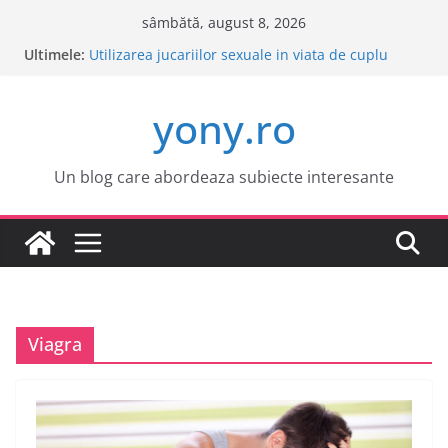
Sari
sâmbătă, august 8, 2026
la
Ultimele:
Este o idee buna sa cumpar o masina electrica?
conținut
Utilizarea jucariilor sexuale in viata de cuplu
Cele mai atractive orase europene pentru o
yony.ro
vacanta
Tot ce trebuie sa stii despre bolile copilariei
Tot ce trebuie sa stii despre epilarea definitiva
Un blog care abordeaza subiecte interesante
Viagra