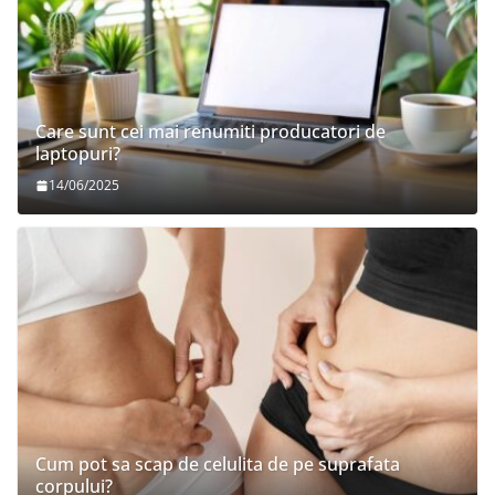
Care sunt cei mai renumiti producatori de
laptopuri?
14/06/2025
Cum pot sa scap de celulita de pe suprafata
corpului?