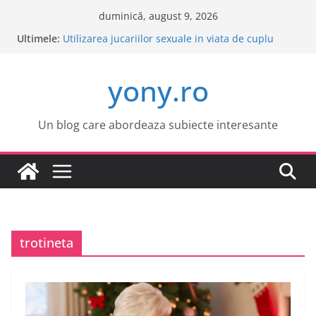
Sari
duminică, august 9, 2026
la
Ultimele:
Este o idee buna sa cumpar o masina electrica?
conținut
Utilizarea jucariilor sexuale in viata de cuplu
Cele mai atractive orase europene pentru o
yony.ro
vacanta
Tot ce trebuie sa stii despre bolile copilariei
Tot ce trebuie sa stii despre epilarea definitiva
Un blog care abordeaza subiecte interesante
trotineta