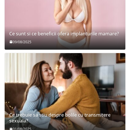
Ce sunt si ce beneficii ofera implanturile mamare?
09/08/2025
Ce trebuie sa stiu despre bolile cu transmitere
sexuala?
01/08/2025