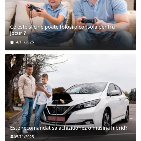
Ce este si cine poate folosi o consola pentru
jocuri?
14/11/2025
Este recomandat sa achizitionez o masina hibrid?
05/11/2025