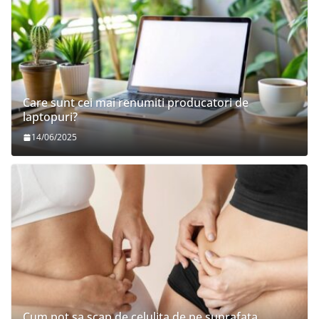
Care sunt cei mai renumiti producatori de
laptopuri?
14/06/2025
Cum pot sa scap de celulita de pe suprafata