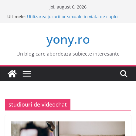
Sari
joi, august 6, 2026
la
Ultimele:
Este o idee buna sa cumpar o masina electrica?
conținut
Utilizarea jucariilor sexuale in viata de cuplu
Cele mai atractive orase europene pentru o
yony.ro
vacanta
Tot ce trebuie sa stii despre bolile copilariei
Tot ce trebuie sa stii despre epilarea definitiva
Un blog care abordeaza subiecte interesante
studiouri de videochat