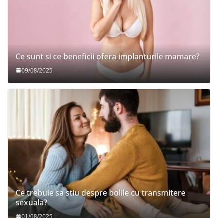
Ce sunt si ce beneficii ofera implanturile mamare?
09/08/2025
Ce trebuie sa stiu despre bolile cu transmitere
sexuala?
01/08/2025