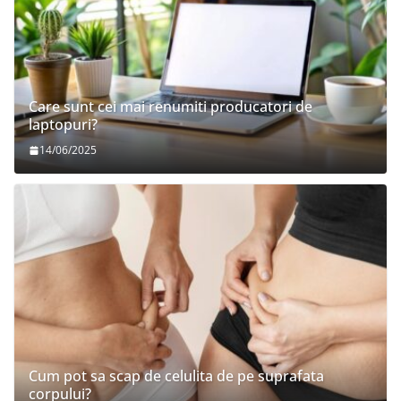
Care sunt cei mai renumiti producatori de
laptopuri?
14/06/2025
Cum pot sa scap de celulita de pe suprafata
corpului?