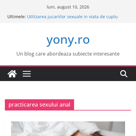
Sari
luni, august 10, 2026
la
Ultimele:
Este o idee buna sa cumpar o masina electrica?
conținut
Utilizarea jucariilor sexuale in viata de cuplu
Cele mai atractive orase europene pentru o
yony.ro
vacanta
Tot ce trebuie sa stii despre bolile copilariei
Tot ce trebuie sa stii despre epilarea definitiva
Un blog care abordeaza subiecte interesante
practicarea sexului anal