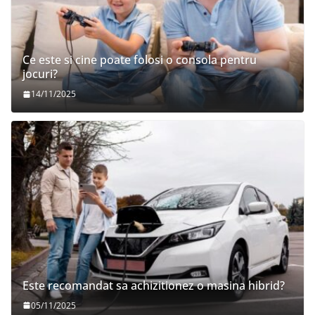
Ce este si cine poate folosi o consola pentru
jocuri?
14/11/2025
Este recomandat sa achizitionez o masina hibrid?
05/11/2025