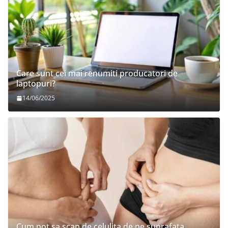
Care sunt cei mai renumiti producatori de
laptopuri?
14/06/2025
Cum pot sa scap de celulita de pe suprafata