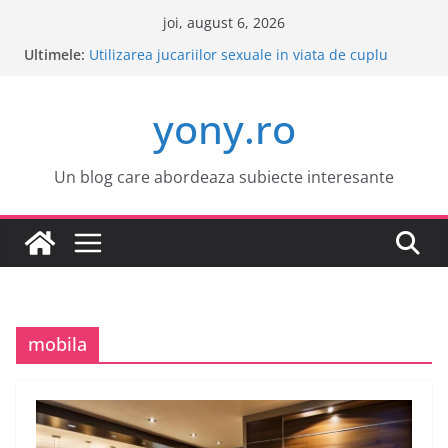
Sari
joi, august 6, 2026
la
Ultimele:
Este o idee buna sa cumpar o masina electrica?
conținut
Utilizarea jucariilor sexuale in viata de cuplu
Cele mai atractive orase europene pentru o
yony.ro
vacanta
Tot ce trebuie sa stii despre bolile copilariei
Tot ce trebuie sa stii despre epilarea definitiva
Un blog care abordeaza subiecte interesante
mobila