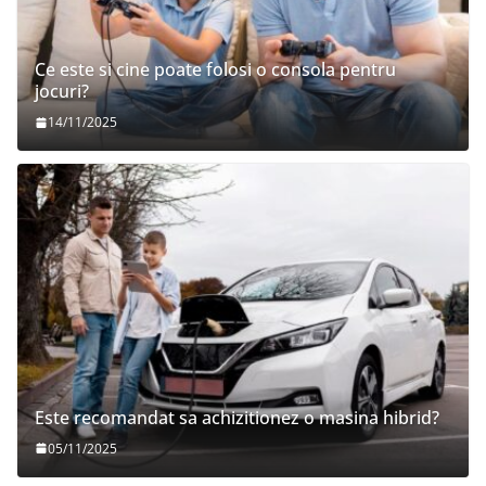
Ce este si cine poate folosi o consola pentru
jocuri?
14/11/2025
Este recomandat sa achizitionez o masina hibrid?
05/11/2025