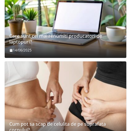
Care sunt cei mai renumiti producatori de
laptopuri?
14/06/2025
Cum pot sa scap de celulita de pe suprafata
corpului?