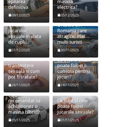
epilarea
masina
definitiva
electrica?
09/12/2025
05/12/2025
Utilizarea
Orasele din
jucariilor
Romania care
sexuale in viata
atrag cei mai
de cuplu
multi turisti
01/12/2025
30/11/2025
Ce sunt bolile cu
Ce este si cine
transmitere
poate folosi o
sexuala si cum
consola pentru
pot fi tratate?
jocuri?
26/11/2025
14/11/2025
Este
recomandat sa
Ce sunt si cine
achizitionez o
poate folosi
masina hibrid?
jucariile sexuale?
05/11/2025
01/11/2025