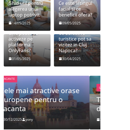
Ghid util pentru
Ce este liftingul
alegerea unui
facial si ce
laptop potrivit
beneficii ofera?
14/05/2025
09/05/2025
Cine poate sa
Ce obiective
activeze pe
turistice pot sa
platforma
vizitez in Cluj
OnlyFans?
Napoca?
01/05/2025
30/04/2025
FRUMUSETE
SANATATE
Tot ce 
Tot ce trebuie sa stii
despre
despre bolile copilariei
definit
26/12/2025
yony
09/12/2025