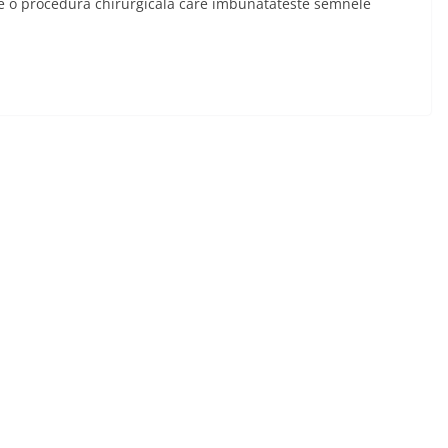
este o procedura chirurgicala care imbunatateste semnele