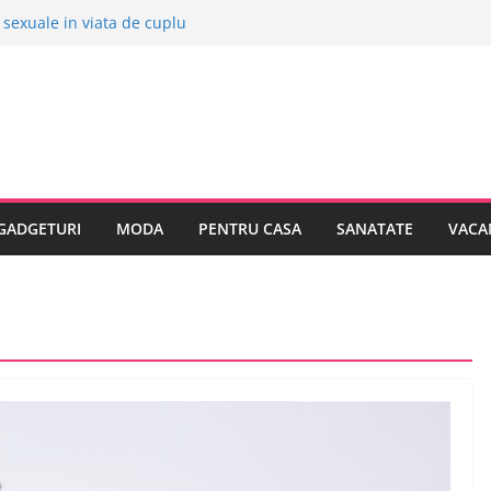
r sexuale in viata de cuplu
 orase europene pentru o vacanta
ii despre bolile copilariei
ii despre epilarea definitiva
a cumpar o masina electrica?
GADGETURI
MODA
PENTRU CASA
SANATATE
VACA