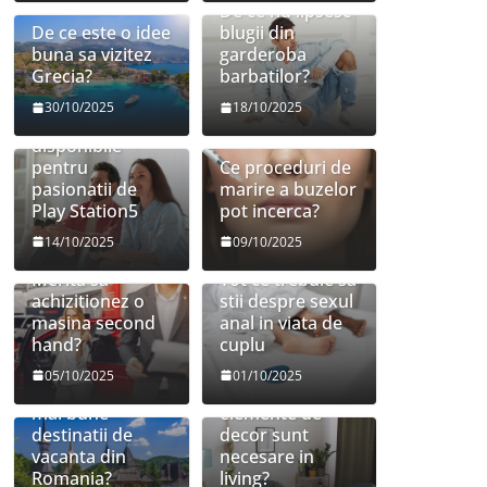
De ce nu lipsesc
De ce este o idee
blugii din
buna sa vizitez
garderoba
Grecia?
barbatilor?
30/10/2025
18/10/2025
Jocuri
disponibile
pentru
Ce proceduri de
pasionatii de
marire a buzelor
Play Station5
pot incerca?
14/10/2025
09/10/2025
Merita sa
Tot ce trebuie sa
achizitionez o
stii despre sexul
masina second
anal in viata de
hand?
cuplu
05/10/2025
01/10/2025
Care sunt cele
Ce mobilier si
mai bune
elemente de
destinatii de
decor sunt
vacanta din
necesare in
Romania?
living?