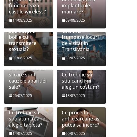
functioneaza
implanturile
castile wireless?
mamare?
14/08/2025
09/08/2025
Ce trebuie sa
stiu despre
Cele mai
bolile cu
frumoase locuri
transmitere
de vizitat in
sexuala?
Transilvania
01/08/2025
30/07/2025
Ce este sinuzita
si care sunt
Ce trebuie sa
cauzele aparitiei
stiu cand imi
sale?
aleg un costum?
26/07/2025
18/07/2025
Ce trebuie sa
Ce proceduri
stiu atunci cand
anti cearcane as
aleg o tableta?
putea sa incerc?
14/07/2025
09/07/2025