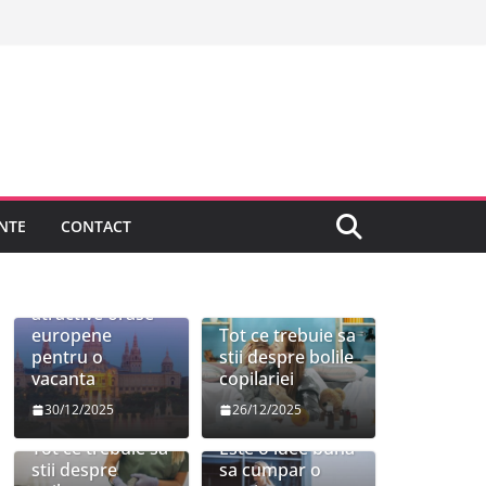
NTE
CONTACT
Cele mai
atractive orase
europene
Tot ce trebuie sa
pentru o
stii despre bolile
vacanta
copilariei
30/12/2025
26/12/2025
Tot ce trebuie sa
Este o idee buna
stii despre
sa cumpar o