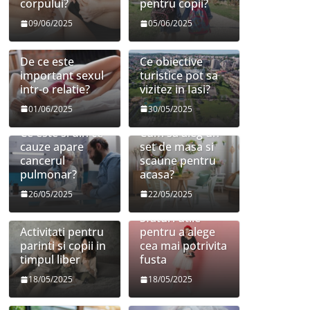
corpului?
pentru copii?
09/06/2025
05/06/2025
De ce este
Ce obiective
important sexul
turistice pot sa
intr-o relatie?
vizitez in Iasi?
01/06/2025
30/05/2025
Ce este si din ce
Cum sa aleg un
cauze apare
set de masa si
cancerul
scaune pentru
pulmonar?
acasa?
26/05/2025
22/05/2025
Sfaturi utile
Activitati pentru
pentru a alege
parinti si copii in
cea mai potrivita
timpul liber
fusta
18/05/2025
18/05/2025