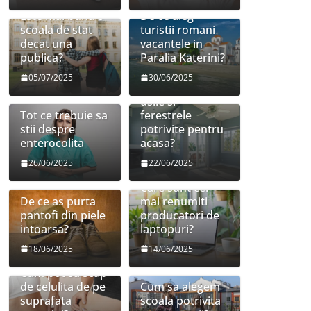
Este mai buna o
De ce aleg
scoala de stat
turistii romani
decat una
vacantele in
publica?
Paralia Katerini?
05/07/2025
30/06/2025
Cum sa aleg
usile si
Tot ce trebuie sa
ferestrele
stii despre
potrivite pentru
enterocolita
acasa?
26/06/2025
22/06/2025
Care sunt cei
De ce as purta
mai renumiti
pantofi din piele
producatori de
intoarsa?
laptopuri?
18/06/2025
14/06/2025
Cum pot sa scap
de celulita de pe
Cum sa alegem
suprafata
scoala potrivita