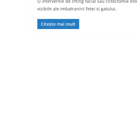
O interventie de lifting facial sau rictectomie 
vizibile ale imbatranirii fetei si gatului,
Citește mai mult