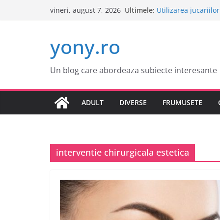
Sari
Ultimele:
Utilizarea jucariilo
vineri, august 7, 2026
la
Cele mai atractive
Tot ce trebuie sa st
conținut
yony.ro
Tot ce trebuie sa st
Este o idee buna s
Un blog care abordeaza subiecte interesante
ADULT
DIVERSE
FRUMUSETE
interventie chirurgicala estetica