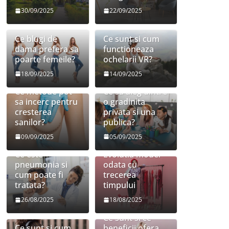
30/09/2025
22/09/2025
Ce blugi de
Ce sunt si cum
dama prefera sa
functioneaza
poarte femeile?
ochelarii VR?
18/09/2025
14/09/2025
Ce metode pot
Ce sa aleg dintre
sa incerc pentru
o gradinita
cresterea
privata si una
sanilor?
publica?
09/09/2025
05/09/2025
Ce este
Evolutia modei
pneumonia si
odata cu
cum poate fi
trecerea
tratata?
timpului
26/08/2025
18/08/2025
Ce sunt si ce
Ce sunt si cum
beneficii ofera