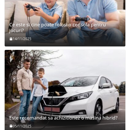
Ce este si cine poate folosi o consola pentru
jocuri?
14/11/2025
Este recomandat sa achizitionez o masina hibrid?
05/11/2025