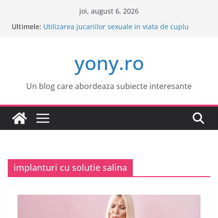
Sari
joi, august 6, 2026
la
Ultimele:
Este o idee buna sa cumpar o masina electrica?
conținut
Utilizarea jucariilor sexuale in viata de cuplu
Cele mai atractive orase europene pentru o
yony.ro
vacanta
Tot ce trebuie sa stii despre bolile copilariei
Tot ce trebuie sa stii despre epilarea definitiva
Un blog care abordeaza subiecte interesante
implanturi cu solutie salina