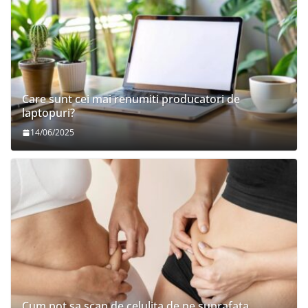
Care sunt cei mai renumiti producatori de
laptopuri?
14/06/2025
Cum pot sa scap de celulita de pe suprafata