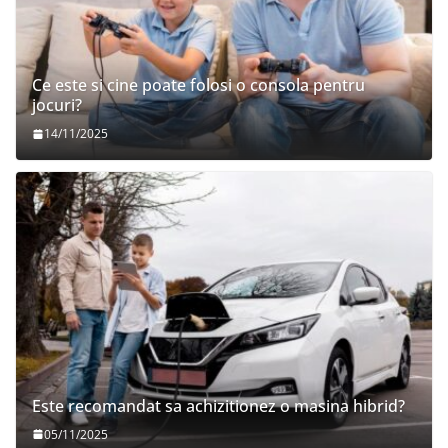
Ce este si cine poate folosi o consola pentru
jocuri?
14/11/2025
Este recomandat sa achizitionez o masina hibrid?
05/11/2025