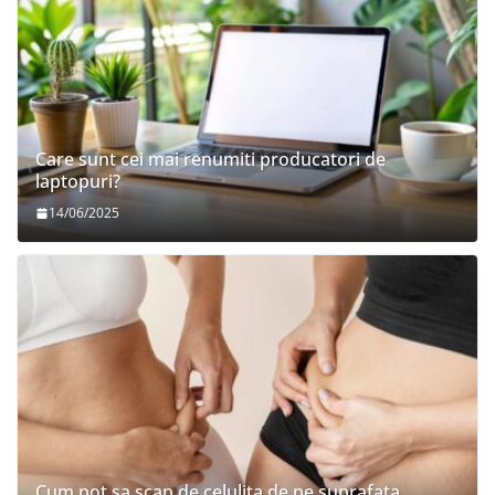
Care sunt cei mai renumiti producatori de
laptopuri?
14/06/2025
Cum pot sa scap de celulita de pe suprafata