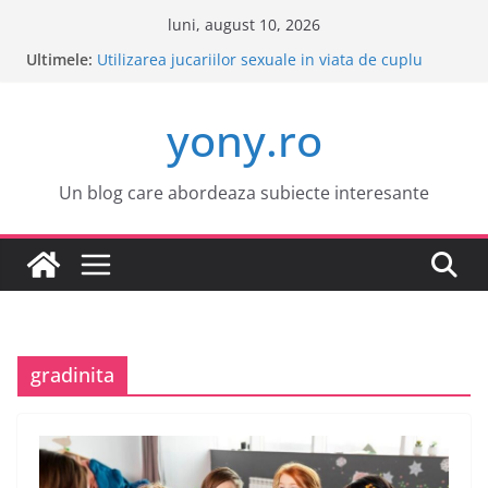
Sari
luni, august 10, 2026
la
Ultimele:
Este o idee buna sa cumpar o masina electrica?
conținut
Utilizarea jucariilor sexuale in viata de cuplu
Cele mai atractive orase europene pentru o
yony.ro
vacanta
Tot ce trebuie sa stii despre bolile copilariei
Tot ce trebuie sa stii despre epilarea definitiva
Un blog care abordeaza subiecte interesante
gradinita