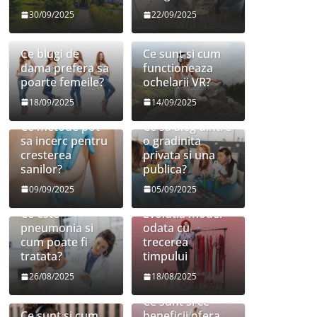
30/09/2025
22/09/2025
Ce blugi de
Ce sunt si cum
dama prefera sa
functioneaza
poarte femeile?
ochelarii VR?
18/09/2025
14/09/2025
Ce metode pot
Ce sa aleg dintre
sa incerc pentru
o gradinita
cresterea
privata si una
sanilor?
publica?
09/09/2025
05/09/2025
Ce este
Evolutia modei
pneumonia si
odata cu
cum poate fi
trecerea
tratata?
timpului
26/08/2025
18/08/2025
Ce sunt si ce
Ce sunt si cum
beneficii ofera