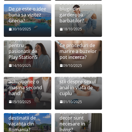
De ce nu lipsesc
De ce este o idee
blugii din
buna sa vizitez
garderoba
Grecia?
barbatilor?
30/10/2025
18/10/2025
Jocuri
disponibile
pentru
Ce proceduri de
pasionatii de
marire a buzelor
Play Station5
pot incerca?
14/10/2025
09/10/2025
Merita sa
Tot ce trebuie sa
achizitionez o
stii despre sexul
masina second
anal in viata de
hand?
cuplu
05/10/2025
01/10/2025
Care sunt cele
Ce mobilier si
mai bune
elemente de
destinatii de
decor sunt
vacanta din
necesare in
Romania?
living?