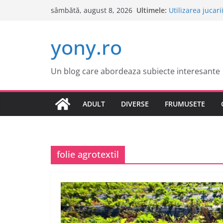
Sari
Ultimele:
Utilizarea jucari
sâmbătă, august 8, 2026
la
Cele mai atract
Tot ce trebuie sa
conținut
yony.ro
Tot ce trebuie sa
Este o idee bun
Un blog care abordeaza subiecte interesante
ADULT
DIVERSE
FRUMUSETE
folie agrotextil