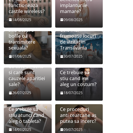
functioneaza
implanturile
castile wireless?
mamare?
14/08/2025
09/08/2025
Ce trebuie sa
stiu despre
Cele mai
bolile cu
frumoase locuri
transmitere
de vizitat in
sexuala?
Transilvania
01/08/2025
30/07/2025
Ce este sinuzita
si care sunt
Ce trebuie sa
cauzele aparitiei
stiu cand imi
sale?
aleg un costum?
26/07/2025
18/07/2025
Ce trebuie sa
Ce proceduri
stiu atunci cand
anti cearcane as
aleg o tableta?
putea sa incerc?
14/07/2025
09/07/2025