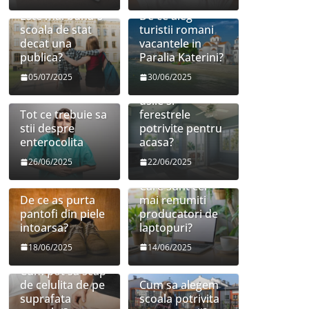
Este mai buna o
De ce aleg
scoala de stat
turistii romani
decat una
vacantele in
publica?
Paralia Katerini?
05/07/2025
30/06/2025
Cum sa aleg
usile si
Tot ce trebuie sa
ferestrele
stii despre
potrivite pentru
enterocolita
acasa?
26/06/2025
22/06/2025
Care sunt cei
De ce as purta
mai renumiti
pantofi din piele
producatori de
intoarsa?
laptopuri?
18/06/2025
14/06/2025
Cum pot sa scap
de celulita de pe
Cum sa alegem
suprafata
scoala potrivita