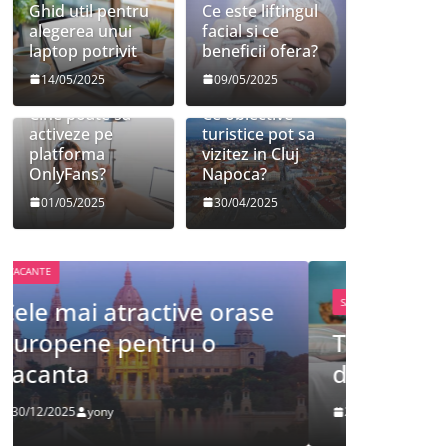
Ghid util pentru
Ce este liftingul
alegerea unui
facial si ce
laptop potrivit
beneficii ofera?
14/05/2025
09/05/2025
Cine poate sa
Ce obiective
activeze pe
turistice pot sa
platforma
vizitez in Cluj
OnlyFans?
Napoca?
01/05/2025
30/04/2025
FRUMUSETE
SANATATE
Tot ce 
Tot ce trebuie sa stii
despre
despre bolile copilariei
definit
26/12/2025
yony
09/12/2025