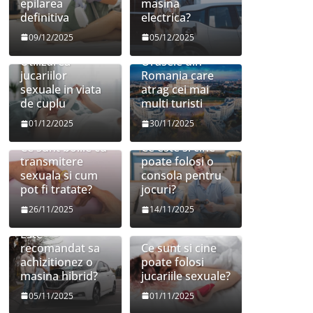
epilarea
masina
definitiva
electrica?
09/12/2025
05/12/2025
Utilizarea
Orasele din
jucariilor
Romania care
sexuale in viata
atrag cei mai
de cuplu
multi turisti
01/12/2025
30/11/2025
Ce sunt bolile cu
Ce este si cine
transmitere
poate folosi o
sexuala si cum
consola pentru
pot fi tratate?
jocuri?
26/11/2025
14/11/2025
Este
recomandat sa
Ce sunt si cine
achizitionez o
poate folosi
masina hibrid?
jucariile sexuale?
05/11/2025
01/11/2025