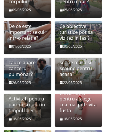
corpului?
pentru copii?
09/06/2025
05/06/2025
De ce este
Ce obiective
important sexul
turistice pot sa
intr-o relatie?
vizitez in Iasi?
01/06/2025
30/05/2025
Ce este si din ce
Cum sa aleg un
cauze apare
set de masa si
cancerul
scaune pentru
pulmonar?
acasa?
26/05/2025
22/05/2025
Sfaturi utile
Activitati pentru
pentru a alege
parinti si copii in
cea mai potrivita
timpul liber
fusta
18/05/2025
18/05/2025