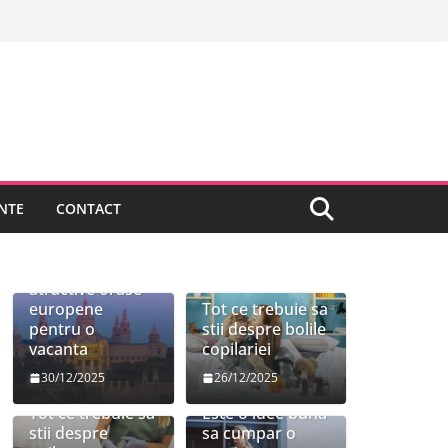
NTE
CONTACT
Cele mai
atractive orase
europene
Tot ce trebuie sa
pentru o
stii despre bolile
vacanta
copilariei
30/12/2025
26/12/2025
Tot ce trebuie sa
Este o idee buna
stii despre
sa cumpar o