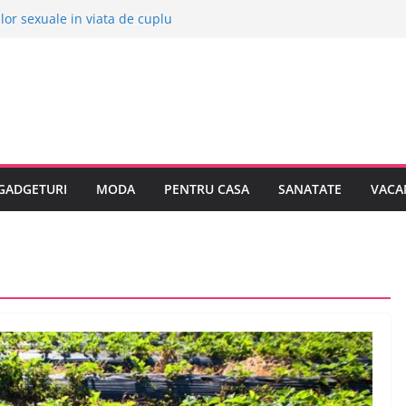
ilor sexuale in viata de cuplu
ive orase europene pentru o vacanta
 stii despre bolile copilariei
 stii despre epilarea definitiva
a sa cumpar o masina electrica?
GADGETURI
MODA
PENTRU CASA
SANATATE
VACA