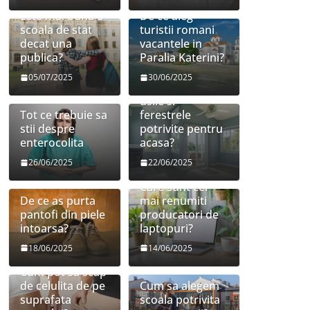
Este mai buna o
De ce aleg
scoala de stat
turistii romani
decat una
vacantele in
publica?
Paralia Katerini?
05/07/2025
30/06/2025
Cum sa aleg
usile si
Tot ce trebuie sa
ferestrele
stii despre
potrivite pentru
enterocolita
acasa?
26/06/2025
22/06/2025
Care sunt cei
De ce as purta
mai renumiti
pantofi din piele
producatori de
intoarsa?
laptopuri?
18/06/2025
14/06/2025
Cum pot sa scap
de celulita de pe
Cum sa alegem
suprafata
scoala potrivita