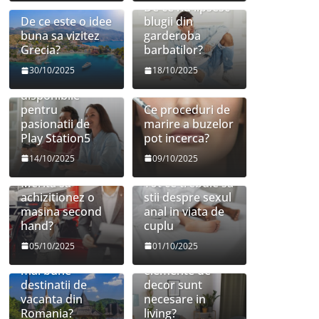
De ce nu lipsesc
De ce este o idee
blugii din
buna sa vizitez
garderoba
Grecia?
barbatilor?
30/10/2025
18/10/2025
Jocuri
disponibile
pentru
Ce proceduri de
pasionatii de
marire a buzelor
Play Station5
pot incerca?
14/10/2025
09/10/2025
Merita sa
Tot ce trebuie sa
achizitionez o
stii despre sexul
masina second
anal in viata de
hand?
cuplu
05/10/2025
01/10/2025
Care sunt cele
Ce mobilier si
mai bune
elemente de
destinatii de
decor sunt
vacanta din
necesare in
Romania?
living?