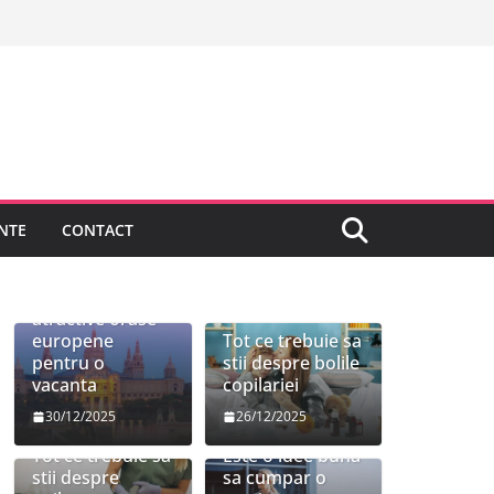
NTE
CONTACT
Cele mai
atractive orase
europene
Tot ce trebuie sa
pentru o
stii despre bolile
vacanta
copilariei
30/12/2025
26/12/2025
Tot ce trebuie sa
Este o idee buna
stii despre
sa cumpar o