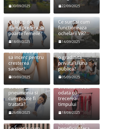
30/09/2025
22/09/2025
Ce blugi de
Ce sunt si cum
dama prefera sa
functioneaza
poarte femeile?
ochelarii VR?
18/09/2025
14/09/2025
Ce metode pot
Ce sa aleg dintre
sa incerc pentru
o gradinita
cresterea
privata si una
sanilor?
publica?
09/09/2025
05/09/2025
Ce este
Evolutia modei
pneumonia si
odata cu
cum poate fi
trecerea
tratata?
timpului
26/08/2025
18/08/2025
Ce sunt si ce
Ce sunt si cum
beneficii ofera