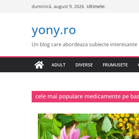
Sari
Ultimele:
duminică, august 9, 2026
la
conținut
yony.ro
Un blog care abordeaza subiecte interesante
ADULT
DIVERSE
FRUMUSETE
cele mai populare medicamente pe baz