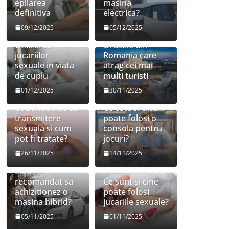
epilarea
masina
definitiva
electrica?
09/12/2025
05/12/2025
Utilizarea
Orasele din
jucariilor
Romania care
sexuale in viata
atrag cei mai
de cuplu
multi turisti
01/12/2025
30/11/2025
Ce sunt bolile cu
Ce este si cine
transmitere
poate folosi o
sexuala si cum
consola pentru
pot fi tratate?
jocuri?
26/11/2025
14/11/2025
Este
recomandat sa
Ce sunt si cine
achizitionez o
poate folosi
masina hibrid?
jucariile sexuale?
05/11/2025
01/11/2025