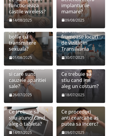
functioneaza
implanturile
castile wireless?
mamare?
14/08/2025
09/08/2025
Ce trebuie sa
stiu despre
Cele mai
bolile cu
frumoase locuri
transmitere
de vizitat in
sexuala?
Transilvania
01/08/2025
30/07/2025
Ce este sinuzita
si care sunt
Ce trebuie sa
cauzele aparitiei
stiu cand imi
sale?
aleg un costum?
26/07/2025
18/07/2025
Ce trebuie sa
Ce proceduri
stiu atunci cand
anti cearcane as
aleg o tableta?
putea sa incerc?
14/07/2025
09/07/2025