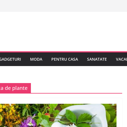
GADGETURI
MODA
PENTRU CASA
SANATATE
VACA
a de plante