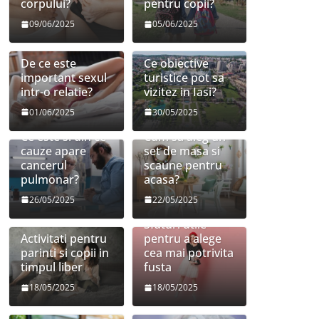
corpului?
pentru copii?
09/06/2025
05/06/2025
De ce este
Ce obiective
important sexul
turistice pot sa
intr-o relatie?
vizitez in Iasi?
01/06/2025
30/05/2025
Ce este si din ce
Cum sa aleg un
cauze apare
set de masa si
cancerul
scaune pentru
pulmonar?
acasa?
26/05/2025
22/05/2025
Sfaturi utile
Activitati pentru
pentru a alege
parinti si copii in
cea mai potrivita
timpul liber
fusta
18/05/2025
18/05/2025