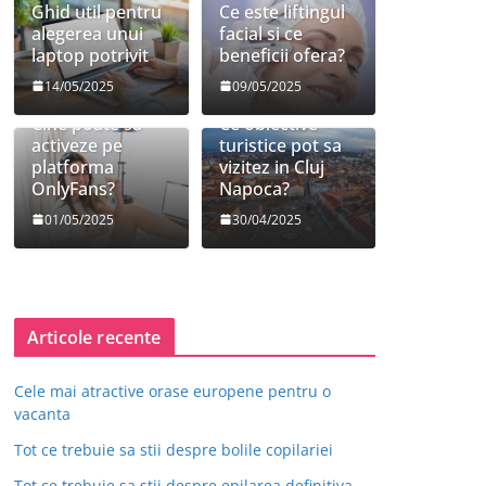
Ghid util pentru
Ce este liftingul
alegerea unui
facial si ce
laptop potrivit
beneficii ofera?
14/05/2025
09/05/2025
Cine poate sa
Ce obiective
activeze pe
turistice pot sa
platforma
vizitez in Cluj
OnlyFans?
Napoca?
01/05/2025
30/04/2025
Articole recente
Cele mai atractive orase europene pentru o
vacanta
Tot ce trebuie sa stii despre bolile copilariei
Tot ce trebuie sa stii despre epilarea definitiva