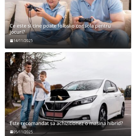
Ce este si cine poate folosi o consola pentru
jocuri?
14/11/2025
Este recomandat sa achizitionez o masina hibrid?
05/11/2025