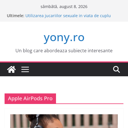
Sari
sâmbătă, august 8, 2026
la
Ultimele:
Este o idee buna sa cumpar o masina electrica?
conținut
Utilizarea jucariilor sexuale in viata de cuplu
Cele mai atractive orase europene pentru o
yony.ro
vacanta
Tot ce trebuie sa stii despre bolile copilariei
Tot ce trebuie sa stii despre epilarea definitiva
Un blog care abordeaza subiecte interesante
Apple AirPods Pro