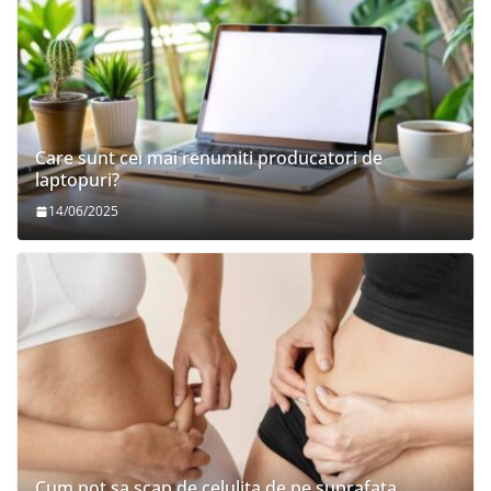
Care sunt cei mai renumiti producatori de
laptopuri?
14/06/2025
Cum pot sa scap de celulita de pe suprafata