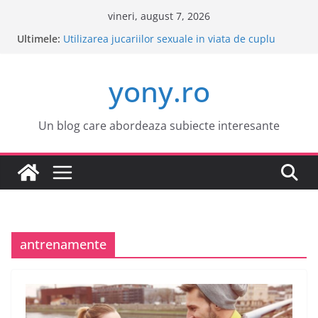
Sari
vineri, august 7, 2026
la
Ultimele:
Este o idee buna sa cumpar o masina electrica?
conținut
Utilizarea jucariilor sexuale in viata de cuplu
Cele mai atractive orase europene pentru o
yony.ro
vacanta
Tot ce trebuie sa stii despre bolile copilariei
Tot ce trebuie sa stii despre epilarea definitiva
Un blog care abordeaza subiecte interesante
antrenamente