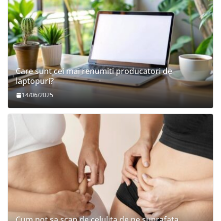
Care sunt cei mai renumiti producatori de
laptopuri?
14/06/2025
Cum pot sa scap de celulita de pe suprafata