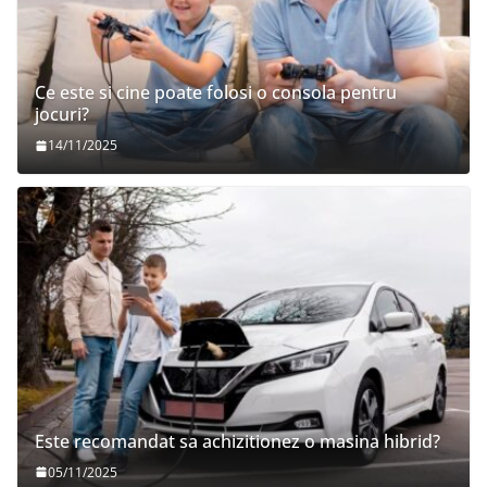
Ce este si cine poate folosi o consola pentru
jocuri?
14/11/2025
Este recomandat sa achizitionez o masina hibrid?
05/11/2025