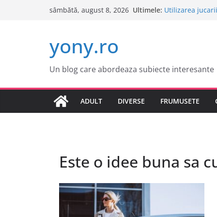
Sari
Ultimele:
Utilizarea jucari
sâmbătă, august 8, 2026
la
Cele mai atract
Tot ce trebuie sa
conținut
yony.ro
Tot ce trebuie sa
Este o idee bun
Un blog care abordeaza subiecte interesante
ADULT
DIVERSE
FRUMUSETE
Este o idee buna sa c