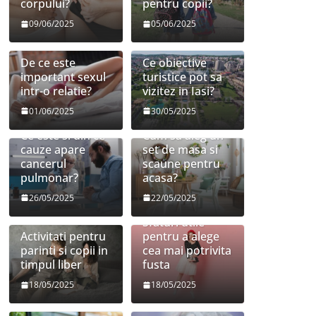
corpului?
pentru copii?
09/06/2025
05/06/2025
De ce este
Ce obiective
important sexul
turistice pot sa
intr-o relatie?
vizitez in Iasi?
01/06/2025
30/05/2025
Ce este si din ce
Cum sa aleg un
cauze apare
set de masa si
cancerul
scaune pentru
pulmonar?
acasa?
26/05/2025
22/05/2025
Sfaturi utile
Activitati pentru
pentru a alege
parinti si copii in
cea mai potrivita
timpul liber
fusta
18/05/2025
18/05/2025