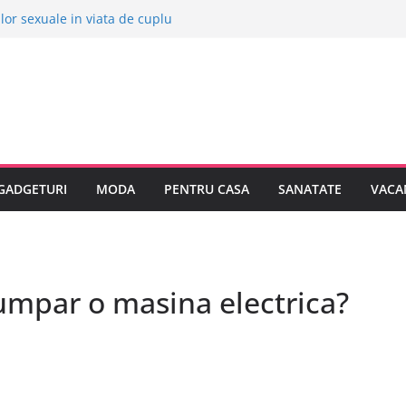
ilor sexuale in viata de cuplu
ive orase europene pentru o vacanta
 stii despre bolile copilariei
 stii despre epilarea definitiva
a sa cumpar o masina electrica?
GADGETURI
MODA
PENTRU CASA
SANATATE
VACA
umpar o masina electrica?