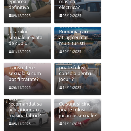
epilarea
masina
definitiva
electrica?
09/12/2025
05/12/2025
Utilizarea
Orasele din
jucariilor
Romania care
sexuale in viata
atrag cei mai
de cuplu
multi turisti
01/12/2025
30/11/2025
Ce sunt bolile cu
Ce este si cine
transmitere
poate folosi o
sexuala si cum
consola pentru
pot fi tratate?
jocuri?
26/11/2025
14/11/2025
Este
recomandat sa
Ce sunt si cine
achizitionez o
poate folosi
masina hibrid?
jucariile sexuale?
05/11/2025
01/11/2025