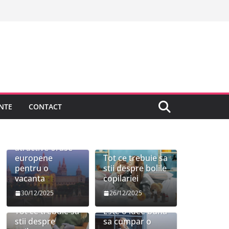
NTE
CONTACT
Cele mai
atractive orase
europene
Tot ce trebuie sa
pentru o
stii despre bolile
vacanta
copilariei
30/12/2025
26/12/2025
Tot ce trebuie sa
Este o idee buna
stii despre
sa cumpar o