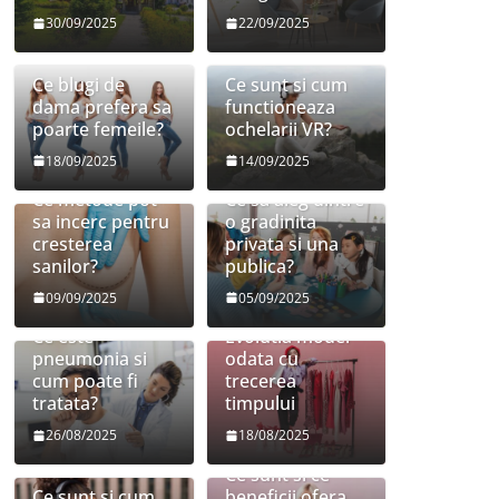
30/09/2025
22/09/2025
Ce blugi de
Ce sunt si cum
dama prefera sa
functioneaza
poarte femeile?
ochelarii VR?
18/09/2025
14/09/2025
Ce metode pot
Ce sa aleg dintre
sa incerc pentru
o gradinita
cresterea
privata si una
sanilor?
publica?
09/09/2025
05/09/2025
Ce este
Evolutia modei
pneumonia si
odata cu
cum poate fi
trecerea
tratata?
timpului
26/08/2025
18/08/2025
Ce sunt si ce
Ce sunt si cum
beneficii ofera