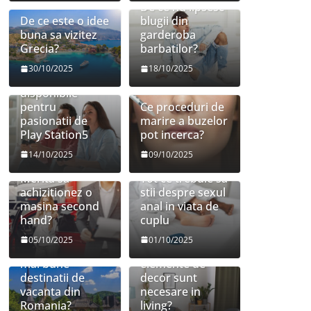
De ce nu lipsesc
De ce este o idee
blugii din
buna sa vizitez
garderoba
Grecia?
barbatilor?
30/10/2025
18/10/2025
Jocuri
disponibile
pentru
Ce proceduri de
pasionatii de
marire a buzelor
Play Station5
pot incerca?
14/10/2025
09/10/2025
Merita sa
Tot ce trebuie sa
achizitionez o
stii despre sexul
masina second
anal in viata de
hand?
cuplu
05/10/2025
01/10/2025
Care sunt cele
Ce mobilier si
mai bune
elemente de
destinatii de
decor sunt
vacanta din
necesare in
Romania?
living?