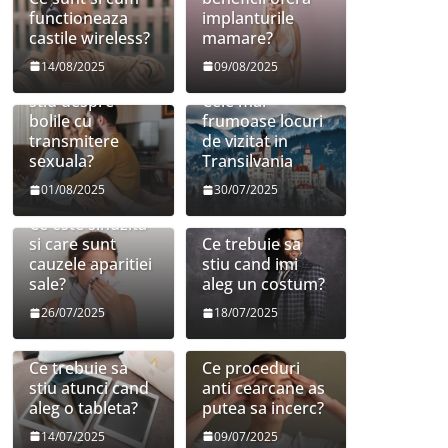
functioneaza
implanturile
castile wireless?
mamare?
14/08/2025
09/08/2025
Ce trebuie sa
stiu despre
Cele mai
bolile cu
frumoase locuri
transmitere
de vizitat in
sexuala?
Transilvania
01/08/2025
30/07/2025
Ce este sinuzita
si care sunt
Ce trebuie sa
cauzele aparitiei
stiu cand imi
sale?
aleg un costum?
26/07/2025
18/07/2025
Ce trebuie sa
Ce proceduri
stiu atunci cand
anti cearcane as
aleg o tableta?
putea sa incerc?
14/07/2025
09/07/2025