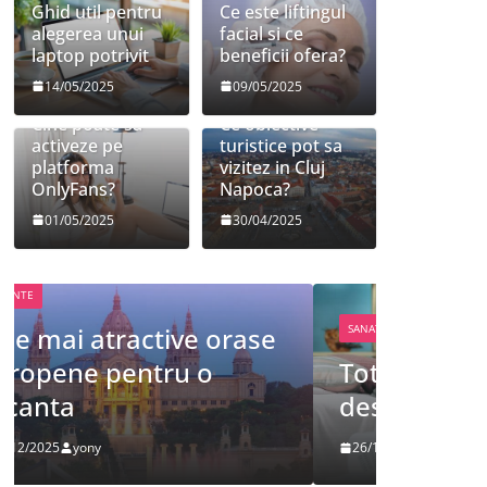
Ghid util pentru
Ce este liftingul
alegerea unui
facial si ce
laptop potrivit
beneficii ofera?
14/05/2025
09/05/2025
Cine poate sa
Ce obiective
activeze pe
turistice pot sa
platforma
vizitez in Cluj
OnlyFans?
Napoca?
01/05/2025
30/04/2025
FRUMUSETE
SANATATE
Tot ce 
Tot ce trebuie sa stii
despre
despre bolile copilariei
definit
26/12/2025
yony
09/12/2025