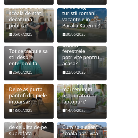
Este mai buna o
De ce aleg
scoala de stat
turistii romani
decat una
vacantele in
publica?
Paralia Katerini?
05/07/2025
30/06/2025
Cum sa aleg
usile si
Tot ce trebuie sa
ferestrele
stii despre
potrivite pentru
enterocolita
acasa?
26/06/2025
22/06/2025
Care sunt cei
De ce as purta
mai renumiti
pantofi din piele
producatori de
intoarsa?
laptopuri?
18/06/2025
14/06/2025
Cum pot sa scap
de celulita de pe
Cum sa alegem
suprafata
scoala potrivita