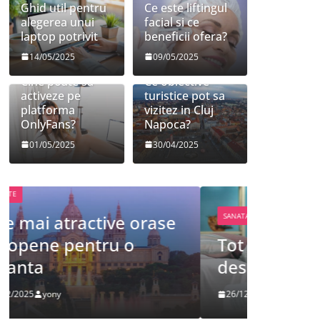
Ghid util pentru
Ce este liftingul
alegerea unui
facial si ce
laptop potrivit
beneficii ofera?
14/05/2025
09/05/2025
Cine poate sa
Ce obiective
activeze pe
turistice pot sa
platforma
vizitez in Cluj
OnlyFans?
Napoca?
01/05/2025
30/04/2025
FRUMUSETE
SANATATE
Tot ce 
Tot ce trebuie sa stii
despre
despre bolile copilariei
definit
26/12/2025
yony
09/12/2025