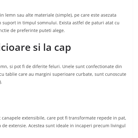
din lemn sau alte materiale (simple), pe care este asezata
 suport in timpul somnului. Exista astfel de paturi atat cu
unctie de preferinte puteti alege.
icioare si la cap
mn, si pot fi de diferite feluri. Unele sunt confectionate din
e cu tablie care au margini superioare curbate, sunt cunoscute
).
t canapele extensibile, care pot fi transformate repede in pat,
em de extensie. Acestea sunt ideale in incaperi precum livingul