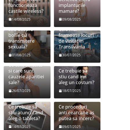
functioneaza
implanturile
castile wireless?
mamare?
14/08/2025
09/08/2025
Ce trebuie sa
stiu despre
Cele mai
bolile cu
frumoase locuri
transmitere
de vizitat in
sexuala?
Transilvania
01/08/2025
30/07/2025
Ce este sinuzita
si care sunt
Ce trebuie sa
cauzele aparitiei
stiu cand imi
sale?
aleg un costum?
26/07/2025
18/07/2025
Ce trebuie sa
Ce proceduri
stiu atunci cand
anti cearcane as
aleg o tableta?
putea sa incerc?
14/07/2025
09/07/2025