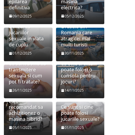
epilarea
masina
definitiva
electrica?
09/12/2025
05/12/2025
Utilizarea
Orasele din
jucariilor
Romania care
sexuale in viata
atrag cei mai
de cuplu
multi turisti
01/12/2025
30/11/2025
Ce sunt bolile cu
Ce este si cine
transmitere
poate folosi o
sexuala si cum
consola pentru
pot fi tratate?
jocuri?
26/11/2025
14/11/2025
Este
recomandat sa
Ce sunt si cine
achizitionez o
poate folosi
masina hibrid?
jucariile sexuale?
05/11/2025
01/11/2025