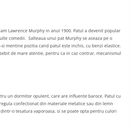
lliam Lawrence Murphy in anul 1900. Patul a devenit popular
multe comedii. Salteaua unui pat Murphy se aseaza pe o
si mentine pozitia cand patul este inchis, cu benzi elastice.
osebit de mare atentie, pentru ca in caz contrar, mecanismul
entru un dormitor opulent, care are influente baroce. Patul cu
regula confectionat din materiale metalice sau din lemn
 dintr-o tesatura vaporoasa, si se poate opta pentru culori