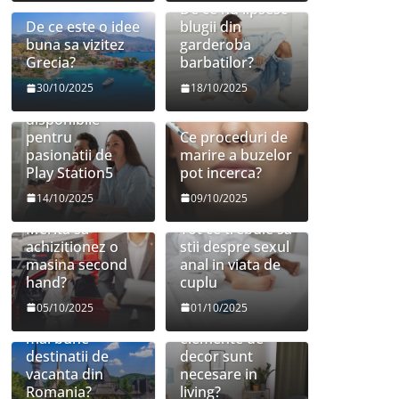
De ce nu lipsesc
De ce este o idee
blugii din
buna sa vizitez
garderoba
Grecia?
barbatilor?
30/10/2025
18/10/2025
Jocuri
disponibile
pentru
Ce proceduri de
pasionatii de
marire a buzelor
Play Station5
pot incerca?
14/10/2025
09/10/2025
Merita sa
Tot ce trebuie sa
achizitionez o
stii despre sexul
masina second
anal in viata de
hand?
cuplu
05/10/2025
01/10/2025
Care sunt cele
Ce mobilier si
mai bune
elemente de
destinatii de
decor sunt
vacanta din
necesare in
Romania?
living?