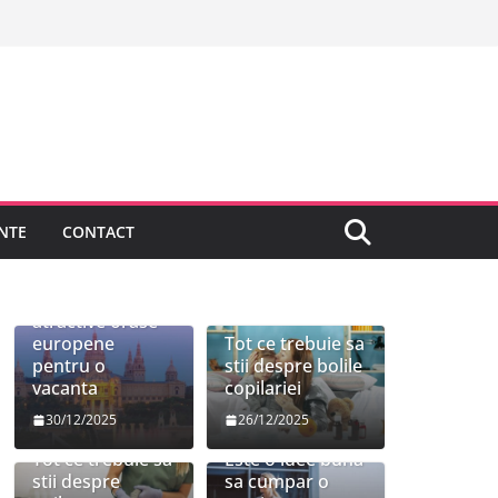
NTE
CONTACT
Cele mai
atractive orase
europene
Tot ce trebuie sa
pentru o
stii despre bolile
vacanta
copilariei
30/12/2025
26/12/2025
Tot ce trebuie sa
Este o idee buna
stii despre
sa cumpar o