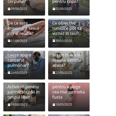
corpului?
pentru copii?
09/06/2025
05/06/2025
De ce este
Ce obiective
important sexul
turistice pot sa
intr-o relatie?
vizitez in Iasi?
01/06/2025
30/05/2025
Ce este si din ce
Cum sa aleg un
cauze apare
set de masa si
cancerul
scaune pentru
pulmonar?
acasa?
26/05/2025
22/05/2025
Sfaturi utile
Activitati pentru
pentru a alege
parinti si copii in
cea mai potrivita
timpul liber
fusta
18/05/2025
18/05/2025