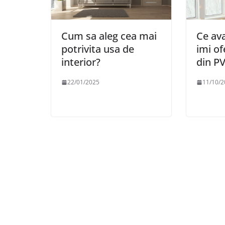
Cum sa aleg cea mai
Ce av
potrivita usa de
imi of
interior?
din P
22/01/2025
11/10/2