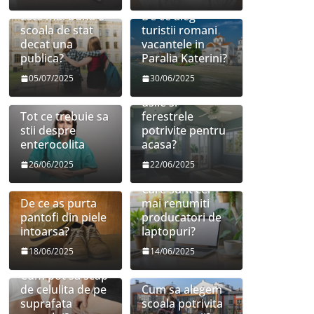
Este mai buna o
De ce aleg
scoala de stat
turistii romani
decat una
vacantele in
publica?
Paralia Katerini?
05/07/2025
30/06/2025
Cum sa aleg
usile si
Tot ce trebuie sa
ferestrele
stii despre
potrivite pentru
enterocolita
acasa?
26/06/2025
22/06/2025
Care sunt cei
De ce as purta
mai renumiti
pantofi din piele
producatori de
intoarsa?
laptopuri?
18/06/2025
14/06/2025
Cum pot sa scap
de celulita de pe
Cum sa alegem
suprafata
scoala potrivita