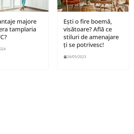
antaje majore
Ești o fire boemă,
era tamplaria
visătoare? Află ce
VC?
stiluri de amenajare
ți se potrivesc!
024
26/05/2023