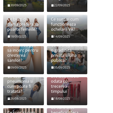
30/09/2025
22/09/2025
Ce blugi de
Ce sunt si cum
dama prefera sa
functioneaza
poarte femeile?
ochelarii VR?
18/09/2025
14/09/2025
Ce metode pot
Ce sa aleg dintre
sa incerc pentru
o gradinita
cresterea
privata si una
sanilor?
publica?
09/09/2025
05/09/2025
Ce este
Evolutia modei
pneumonia si
odata cu
cum poate fi
trecerea
tratata?
timpului
26/08/2025
18/08/2025
Ce sunt si ce
Ce sunt si cum
beneficii ofera