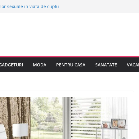
ilor sexuale in viata de cuplu
ive orase europene pentru o vacanta
 stii despre bolile copilariei
 stii despre epilarea definitiva
a sa cumpar o masina electrica?
GADGETURI
MODA
PENTRU CASA
SANATATE
VACA